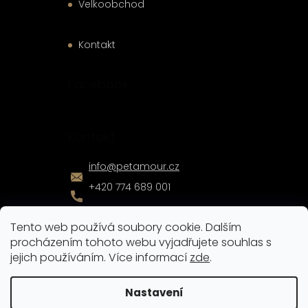
Velkoobchod
Kontakt
Facebook
Kontakt
info
@
petamour.cz
+420 774 689 001
Tento web používá soubory cookie. Dalším
procházením tohoto webu vyjadřujete souhlas s
jejich používáním. Více informací
zde
.
Vytvořil
Shoptet
|
Nakódoval
eshopGuru
Nastavení