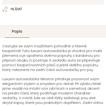
cena:
HLÍDAT
Popis
Cestujte se svým mazlíčkem pohodlně a hlavně
bezpečně! Tato luxusní autosedačka je vhodná pro malá
plemena a je opatřena dvěma popruhy s karabinou pro
připnutí obojku či postroje. K sedadlu auta se připevňuje
pomocí bezpečnostních pásů a ještě dalšího popruhu,
který naleznete na zadní části autosedačky pro psy.
Luxusní autosedačka Winston přitahuje pozornost svým
elegantním stylem a smyslem pro detail.
Při výběru látek
jsme vsadili na módní vzor rybí kosti a sametový akcent
na přední části, který podtrhuje moderní charakter
sedačky.
V místě, kde se obě látky setkávají, jsou dvě
skryté kapsy, které jsou praktickým doplňkem.
Zadní stěnu