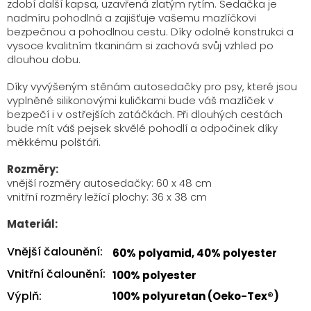
zdobí další kapsa, uzavřená zlatým rytím.
Sedačka je
nadmíru pohodlná a zajišťuje vašemu mazlíčkovi
bezpečnou a pohodlnou cestu.
Díky odolné konstrukci a
vysoce kvalitním tkaninám si zachová svůj vzhled po
dlouhou dobu.
Díky vyvýšeným stěnám autosedačky pro psy, které jsou
vyplněné silikonovými kuličkami bude váš mazlíček v
bezpečí i v ostřejších zatáčkách. Při dlouhých cestách
bude mít váš pejsek skvělé pohodlí a odpočinek díky
měkkému polštáři.
Rozměry:
vnější rozměry autosedačky: 60 x 48 cm
vnitřní rozměry ležící plochy: 36 x 38 cm
Materiál:
Vnější čalounění
:
60% polyamid, 40% polyester
Vnitřní čalounění
:
100% polyester
Výplň
:
100% polyuretan (Oeko-Tex®)