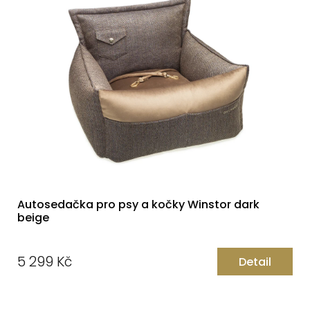
Autosedačka pro psy a kočky Winstor dark
beige
5 299 Kč
Detail
Měrná
cena: