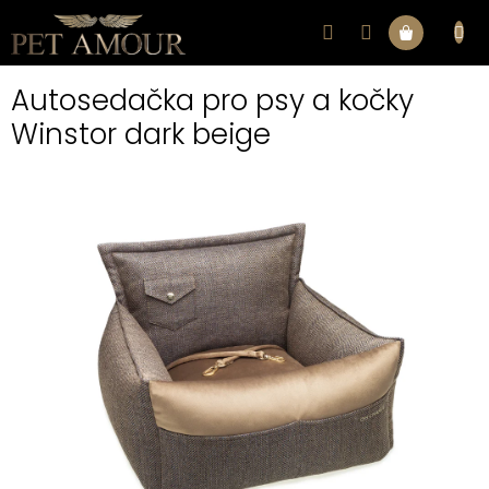
Přejít
na
Nákupní
obsah
Autosedačka pro psy a kočky
košík
Winstor dark beige