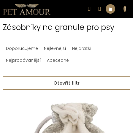
Přejít
na
Nákupní
obsah
Zásobníky na granule pro psy
košík
Ř
Doporučujeme
Nejlevnější
Nejdražší
a
z
Nejprodávanější
Abecedně
e
n
Otevřít filtr
í
V
p
ý
r
p
o
i
d