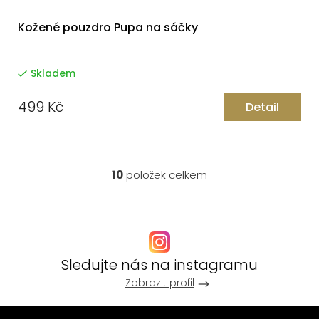
Kožené pouzdro Pupa na sáčky
Skladem
499 Kč
Detail
10
položek celkem
O
v
l
á
d
a
Sledujte nás na instagramu
c
Zobrazit profil
í
p
Z
r