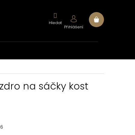
Nákupní
Přihlášení
košík
zdro na sáčky kost
26