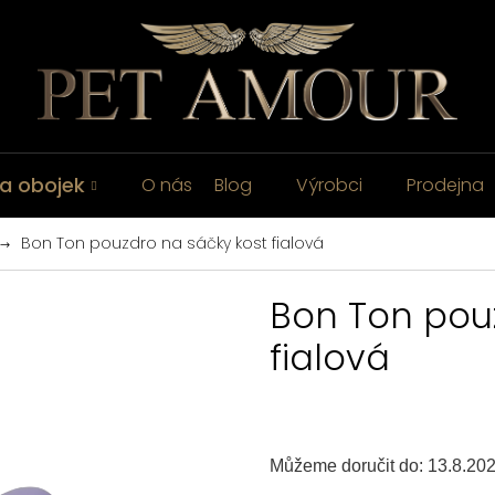
a obojek
O nás
Blog
Výrobci
Prodejna
Bon Ton pouzdro na sáčky kost fialová
Bon Ton pou
fialová
Můžeme doručit do:
13.8.20