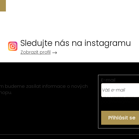
Sledujte nás na instagramu
Zobrazit profil
E-mail
vám budeme zasílat informace o nových
hopu.
Vložením e-mail
podmínkami och
Přihlásit se