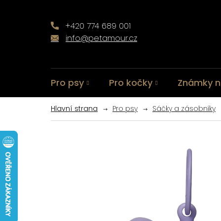
Přejít
na
obsah
+420 774 689 001
info@petamour.cz
Pro psy
Pro kočky
Známky n
Pro psy
Sáčky a zásobníky