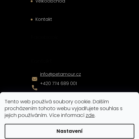
Velkoobchod
Kontakt
Facebook
Kontakt
info
@
petamour.cz
+420 774 689 001
Tento web používá soubory cookie. Dalším
procházením tohoto webu vyjadřujete souhlas s
jejich používáním. Více informací
zde
.
Vytvořil
Shoptet
|
Nakódoval
eshopGuru
Nastavení