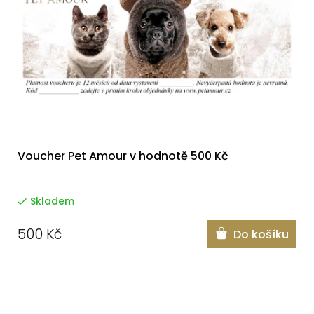
s
u
p
k
r
t
o
ů
d
u
k
Voucher Pet Amour v hodnotě 500 Kč
t
ů
Skladem
500 Kč
Do košíku