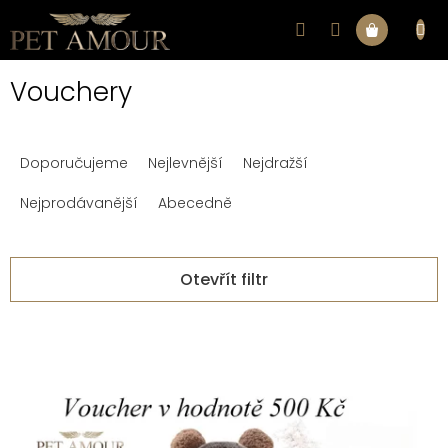
Přejít
na
Nákupní
obsah
Vouchery
košík
Ř
Doporučujeme
Nejlevnější
Nejdražší
a
z
Nejprodávanější
Abecedně
e
n
Otevřít filtr
í
V
p
ý
r
p
o
i
d