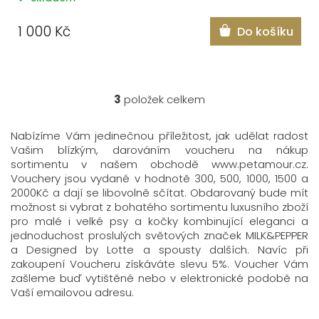
1 000 Kč
Do košíku
3
položek celkem
O
v
l
Nabízíme Vám jedinečnou příležitost, jak udělat radost
á
Vašim blízkým, darováním voucheru na nákup
sortimentu v našem obchodě www.petamour.cz.
d
Vouchery jsou vydané v hodnotě 300, 500, 1000, 1500 a
a
2000Kč a dají se libovolně sčítat. Obdarovaný bude mít
c
možnost si vybrat z bohatého sortimentu luxusního zboží
í
pro malé i velké psy a kočky kombinující eleganci a
p
jednoduchost proslulých světových značek MILK&PEPPER
r
a Designed by Lotte a spousty dalších. Navíc při
v
zakoupení Voucheru získáváte slevu 5%. Voucher Vám
k
zašleme buď vytištěné nebo v elektronické podobě na
y
Vaší emailovou adresu.
v
ý