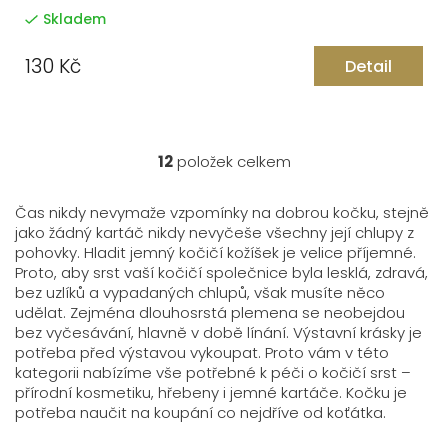
Skladem
130 Kč
Detail
12
položek celkem
O
v
l
Čas nikdy nevymaže vzpomínky na dobrou kočku, stejně
á
jako žádný kartáč nikdy nevyčeše všechny její chlupy z
pohovky. Hladit jemný kočičí kožíšek je velice příjemné.
d
Proto, aby srst vaší kočičí společnice byla lesklá, zdravá,
a
bez uzlíků a vypadaných chlupů, však musíte něco
c
udělat. Zejména dlouhosrstá plemena se neobejdou
í
bez vyčesávání, hlavně v době línání. Výstavní krásky je
p
potřeba před výstavou vykoupat. Proto vám v této
r
kategorii nabízíme vše potřebné k péči o kočičí srst –
v
přírodní kosmetiku, hřebeny i jemné kartáče. Kočku je
k
potřeba naučit na koupání co nejdříve od koťátka.
y
v