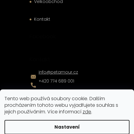
Velkoobchod
Kontakt
Facebook
Kontakt
info
@
petamour.cz
+420 774 689 001
Tento web používá soubory cookie. Dalším
procházením tohoto webu vyjadřujete souhlas s
jejich používáním. Více informací
zde
.
Vytvořil
Shoptet
|
Nakódoval
eshopGuru
Nastavení