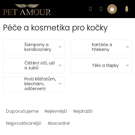
Přejít
na
Nákupní
obsah
Péče a kosmetika pro kočky
košík
Šampony a
Kartáče a
kondicionéry
hřebeny
Čištění očí, uší
Tělo a tlapky
a zubů
Proti klíšťatům,
blechám,
odčervení
Ř
Doporučujeme
Nejlevnější
Nejdražší
a
z
Nejprodávanější
Abecedně