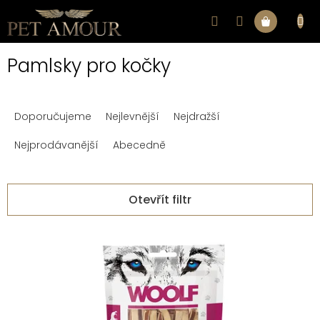
Přejít
na
Nákupní
obsah
Pamlsky pro kočky
košík
Ř
Doporučujeme
Nejlevnější
Nejdražší
a
z
Nejprodávanější
Abecedně
e
n
Otevřít filtr
í
V
p
ý
r
p
o
i
d