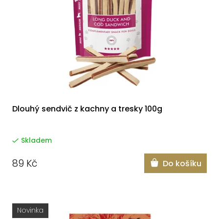
s
u
p
k
r
t
o
ů
d
u
k
Dlouhý sendvič z kachny a tresky 100g
t
ů
Skladem
89 Kč
Do košíku
Novinka