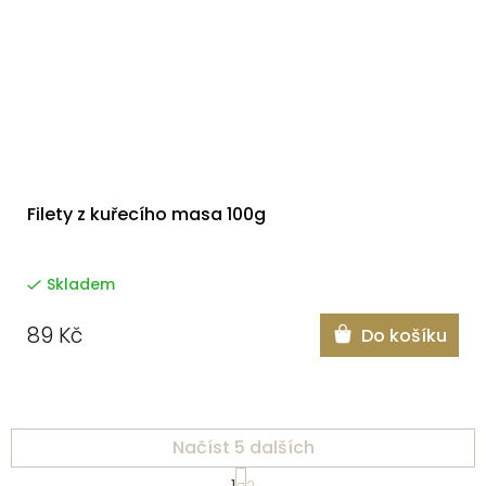
Filety z kuřecího masa 100g
Skladem
89 Kč
Do košíku
Načíst 5 dalších
S