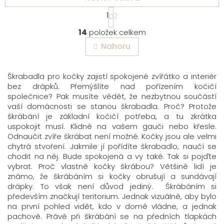
S
1
2
t
O
r
14
položek celkem
v
á
Nahoru
l
n
á
k
o
d
Škrabadla pro kočky zajistí spokojené zvířátko a interiér
v
a
bez drápků. Přemýšlíte nad pořízením kočičí
á
c
n
společnice? Pak musíte vědět, že nezbytnou součástí
í
í
vaší domácnosti se stanou škrabadla. Proč? Protože
p
škrábání je základní kočičí potřeba, a tu zkrátka
r
uspokojit musí. Klidně na vašem gauči nebo křesle.
v
Odnaučit zvíře škrábat není možné. Kočky jsou ale velmi
k
chytrá stvoření. Jakmile jí pořídíte škrabadlo, naučí se
y
chodit na něj. Bude spokojená a vy také. Tak si pojďte
v
vybrat. Proč vlastně kočky škrábou? Většině lidí je
ý
známo, že škrábáním si kočky obrušují a sundávají
p
drápky. To však není důvod jediný. Škrábáním si
i
především značkují teritorium. Jednak vizuálně, aby bylo
s
na první pohled vidět, kdo v domě vládne, a jednak
u
pachově. Právě při škrábání se na předních tlapkách