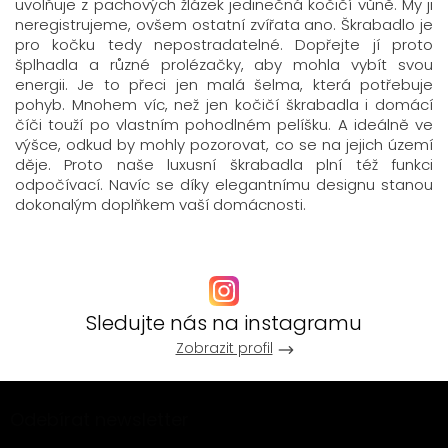
uvolňuje z pachových žlázek jedinečná kočičí vůně. My ji
neregistrujeme, ovšem ostatní zvířata ano. Škrabadlo je
pro kočku tedy nepostradatelné. Dopřejte jí proto
šplhadla a různé prolézačky, aby mohla vybít svou
energii. Je to přeci jen malá šelma, která potřebuje
pohyb. Mnohem víc, než jen kočičí škrabadla i domácí
číči touží po vlastním pohodlném pelíšku. A ideálně ve
výšce, odkud by mohly pozorovat, co se na jejich území
děje. Proto naše luxusní škrabadla plní též funkci
odpočívací. Navíc se díky elegantnímu designu stanou
dokonalým doplňkem vaší domácnosti.
Sledujte nás na instagramu
Zobrazit profil
Z
Odebírat newsletter
á