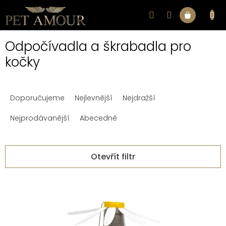
Přejít
na
Nákupní
obsah
Odpočívadla a škrabadla pro
košík
kočky
Ř
Doporučujeme
Nejlevnější
Nejdražší
a
z
Nejprodávanější
Abecedně
e
n
Otevřít filtr
í
V
p
ý
r
p
o