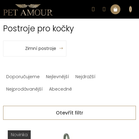
Přejít
na
Nákupní
obsah
Postroje pro kočky
košík
Zimní postroje
Ř
Doporučujeme
Nejlevnější
Nejdražší
a
z
Nejprodávanější
Abecedně
e
n
Otevřít filtr
í
V
p
Novinka