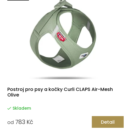
ý
r
p
o
i
d
s
u
p
k
r
t
o
ů
d
u
k
Postroj pro psy a kočky Curli CLAPS Air-Mesh
Olive
t
ů
Skladem
783 Kč
Detail
od