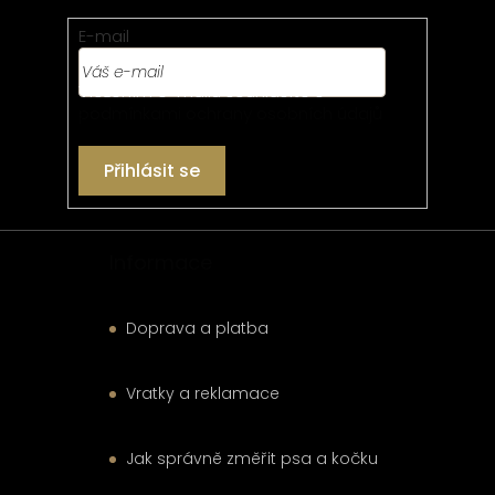
a
s
t
E-mail
u
í
Vložením e-mailu souhlasíte s
podmínkami ochrany osobních údajů
Přihlásit se
Informace
Doprava a platba
Vratky a reklamace
Jak správně změřit psa a kočku