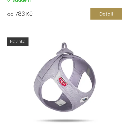
Skladem
783 Kč
Detail
od
Novinka