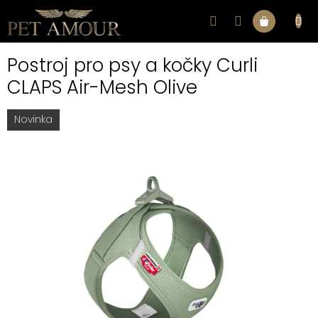
Přejít
na
Nákupní
obsah
Postroj pro psy a kočky Curli
košík
CLAPS Air-Mesh Olive
Novinka