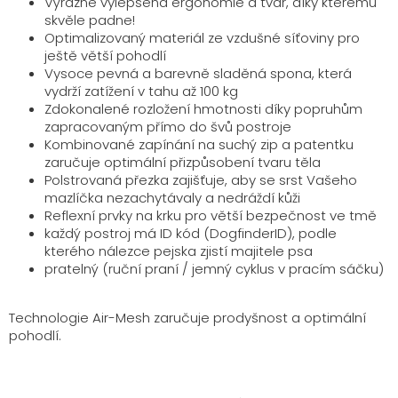
Výrazně vylepšená ergonomie a tvar, díky kterému
skvěle padne!
Optimalizovaný materiál ze vzdušné síťoviny pro
ještě větší pohodlí
Vysoce pevná a barevně sladěná spona, která
vydrží zatížení v tahu až 100 kg
Zdokonalené rozložení hmotnosti díky popruhům
zapracovaným přímo do švů postroje
Kombinované zapínání na suchý zip a patentku
zaručuje optimální přizpůsobení tvaru těla
Polstrovaná přezka zajišťuje, aby se srst Vašeho
mazlíčka nezachytávaly a nedráždí kůži
Reflexní prvky na krku pro větší bezpečnost ve tmě
každý postroj má ID kód (DogfinderID), podle
kterého nálezce pejska zjistí majitele psa
pratelný (ruční praní / jemný cyklus v pracím sáčku)
Technologie Air-Mesh zaručuje prodyšnost a optimální
pohodlí.