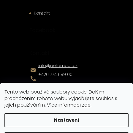
Kontakt
Facebook
Kontakt
info
@
petamour.cz
+420 774 689 001
Tento web používá soubory cookie. Dalším
procházením tohoto webu vyjadřujete souhlas s
jejich používáním. Více informací
zde
.
Vytvořil
Shoptet
|
Nakódoval
eshopGuru
Nastavení