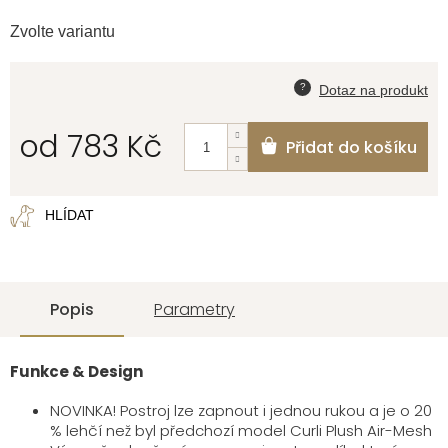
Zvolte variantu
od
783 Kč
Přidat do košíku
Měrná
cena:
HLÍDAT
Popis
Parametry
Funkce & Design
NOVINKA! Postroj lze zapnout i jednou rukou a je o 20
% lehčí než byl předchozí model Curli Plush Air-Mesh