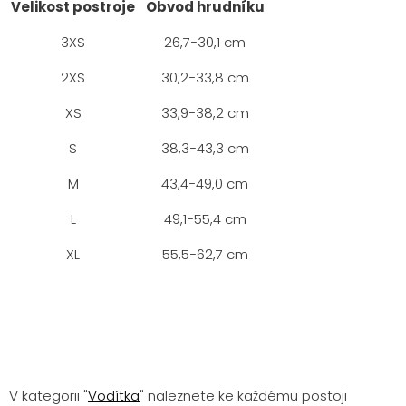
Velikost postroje
Obvod hrudníku
3XS
26,7−30,1 cm
2XS
30,2−33,8 cm
XS
33,9−38,2 cm
S
38,3−43,3 cm
M
43,4−49,0 cm
L
49,1−55,4 cm
XL
55,5−62,7 cm
V kategorii "
Vodítka
" naleznete ke každému postoji