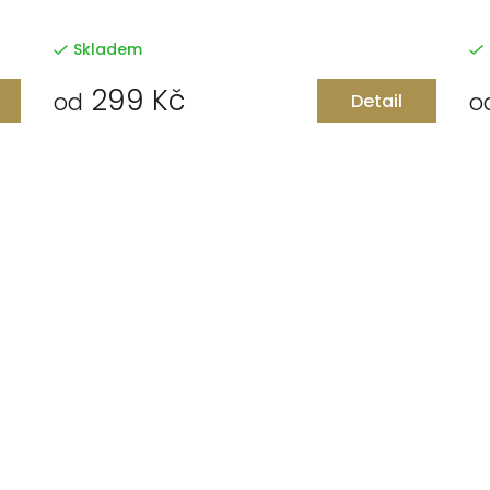
Skladem
299 Kč
od
o
Detail