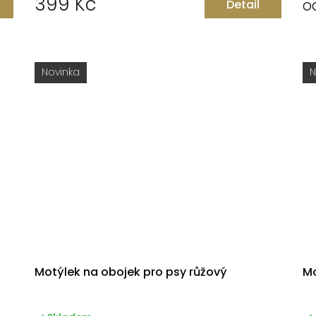
399 Kč
o
Detail
Novinka
N
Motýlek na obojek pro psy růžový
Mo