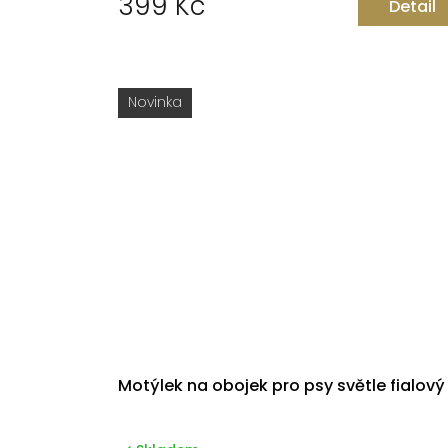
399 Kč
Detail
t
ů
Novinka
Motýlek na obojek pro psy světle fialový