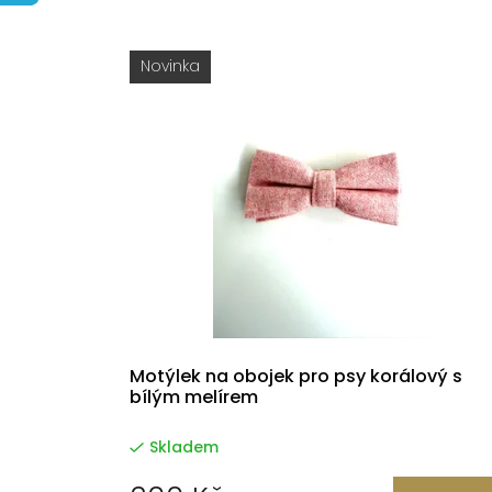
e
n
V
Novinka
í
ý
p
p
r
i
o
s
d
p
u
r
k
o
t
d
Motýlek na obojek pro psy korálový s
bílým melírem
ů
u
Skladem
k