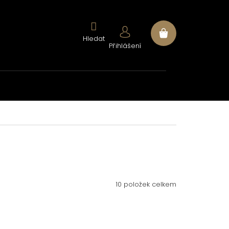
Nákupní
Přihlášení
košík
10
položek celkem