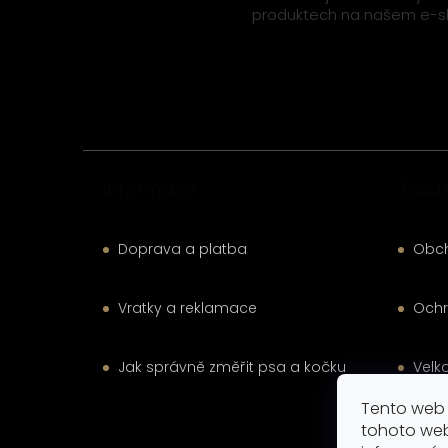
p
produktech na našem e-s
a
t
í
Informace
Zákaz
Doprava a platba
Obc
Vratky a reklamace
Ochr
Jak správně změřit psa a kočku
Velk
Tento web 
Kont
tohoto web