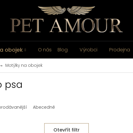
a obojek
O nás
Blog
Výrobci
Prodejna
Motýlky na obojek
o psa
prodávanější
Abecedně
Otevřít filtr