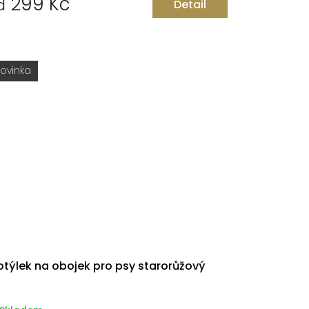
299 Kč
d
Detail
ovinka
týlek na obojek pro psy starorůžový