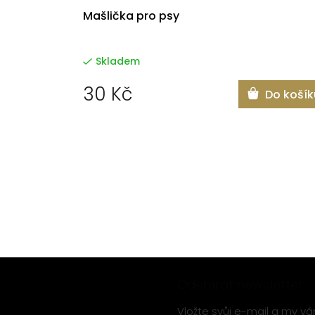
Mašlička pro psy
Skladem
30 Kč
Do košík
Z
Odebírat newsletter
á
Vložte svůj e-mail a my 