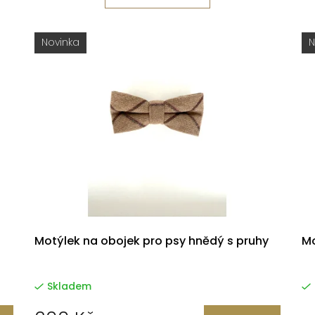
Novinka
N
Motýlek na obojek pro psy hnědý s pruhy
Mo
Skladem