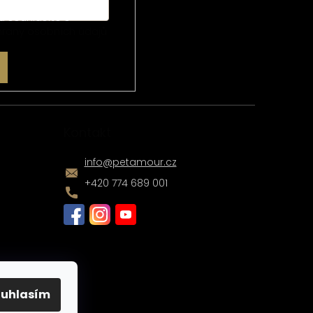
u souhlasíte s
rany osobních údajů
Kontakt
info
@
petamour.cz
+420 774 689 001
ouhlasím