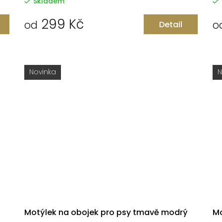
Skladem
299 Kč
od
o
Detail
Novinka
N
Motýlek na obojek pro psy tmavě modrý
Mo