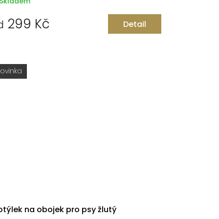
Skladem
299 Kč
d
Detail
ovinka
týlek na obojek pro psy žlutý