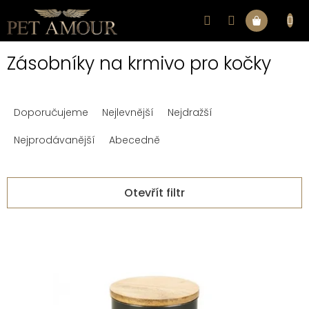
Přejít
na
Nákupní
obsah
Zásobníky na krmivo pro kočky
košík
Ř
Doporučujeme
Nejlevnější
Nejdražší
a
z
Nejprodávanější
Abecedně
e
n
Otevřít filtr
í
V
p
ý
r
p
o
i
d