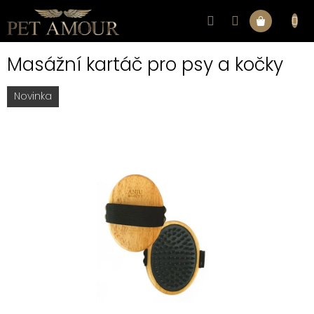
Přejít
na
Nákupní
obsah
Masážní kartáč pro psy a kočky
košík
Novinka