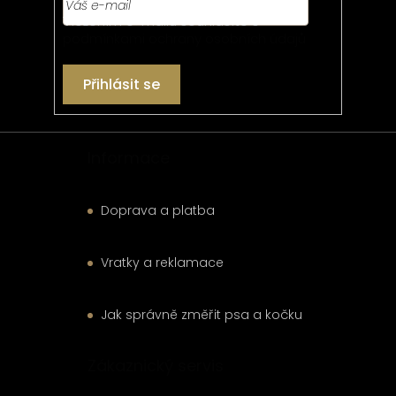
í
Vložením e-mailu souhlasíte s
podmínkami ochrany osobních údajů
Přihlásit se
Informace
Doprava a platba
Vratky a reklamace
Jak správně změřit psa a kočku
Zákaznický servis