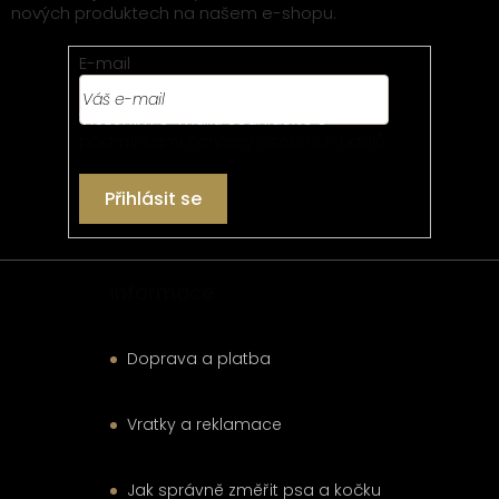
nových produktech na našem e-shopu.
a
t
E-mail
í
Vložením e-mailu souhlasíte s
podmínkami ochrany osobních údajů
Přihlásit se
Informace
Doprava a platba
Vratky a reklamace
Jak správně změřit psa a kočku