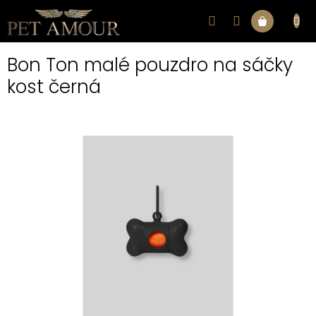
Přejít
na
Nákupní
obsah
Bon Ton malé pouzdro na sáčky
košík
kost černá