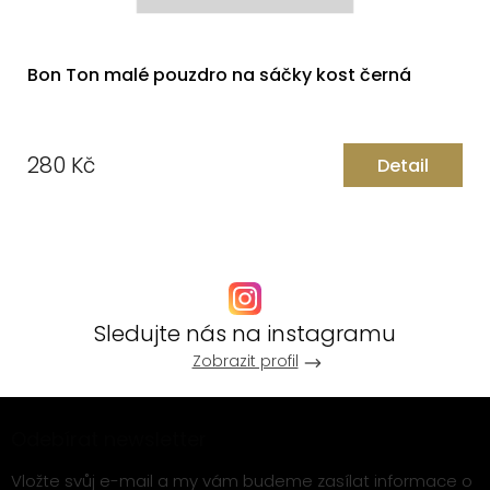
Bon Ton malé pouzdro na sáčky kost černá
280 Kč
Detail
Měrná
cena:
Sledujte nás na instagramu
Zobrazit profil
Z
Odebírat newsletter
á
p
Vložte svůj e-mail a my vám budeme zasílat informace o