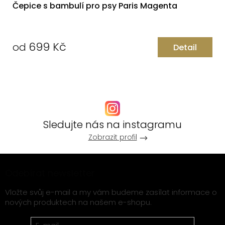
Čepice s bambulí pro psy Paris Magenta
699 Kč
od
Detail
Měrná
cena:
Sledujte nás na instagramu
Zobrazit profil
Z
Odebírat newsletter
á
p
Vložte svůj e-mail a my vám budeme zasílat informace o
nových produktech na našem e-shopu.
a