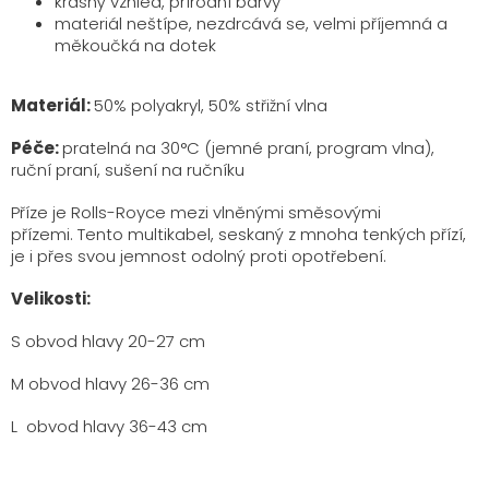
krásný vzhled, přírodní barvy
materiál neštípe, nezdrcává se, velmi příjemná a
měkoučká na dotek
Materiál:
50
% polyakryl, 50% střižní vlna
Péče:
pratelná na 30°C (jemné praní, program vlna),
ruční praní, sušení na ručníku
Příze je Rolls-Royce mezi vlněnými směsovými
přízemi.
Tento multikabel, seskaný z mnoha tenkých přízí,
je i přes svou jemnost odolný proti opotřebení.
Velikosti:
S obvod hlavy 20-27 cm
M obvod hlavy 26-36 cm
L obvod hlavy 36-43 cm