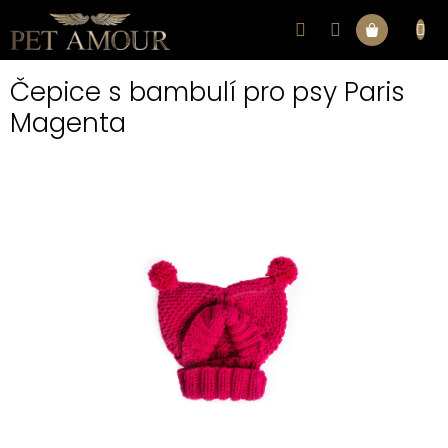
Přejít
na
Nákupní
obsah
Čepice s bambulí pro psy Paris
košík
Magenta