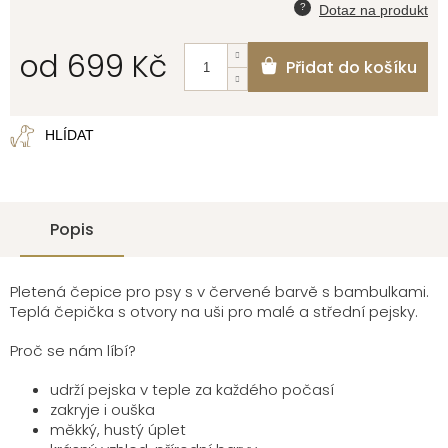
od
699 Kč
Přidat do košíku
Měrná
cena:
HLÍDAT
Popis
Pletená čepice pro psy s v červené barvě s bambulkami.
Teplá čepička s otvory na uši pro malé a střední pejsky.
Proč se nám líbí?
udrží pejska v teple za každého počasí
zakryje i ouška
měkký, hustý úplet