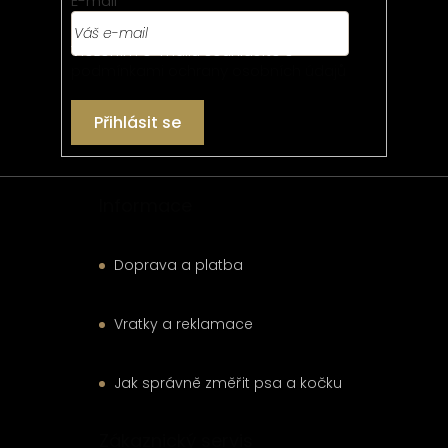
t
E-mail
í
Vložením e-mailu souhlasíte s
podmínkami ochrany osobních údajů
Přihlásit se
Informace
Doprava a platba
Vratky a reklamace
Jak správně změřit psa a kočku
Zákaznický servis