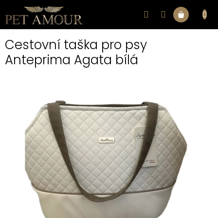
Přejít
na
Nákupní
obsah
Cestovní taška pro psy
košík
Anteprima Agata bílá