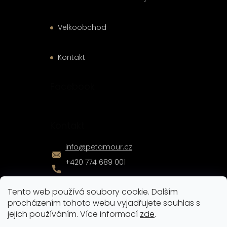
Velkoobchod
Kontakt
Facebook
Kontakt
info
@
petamour.cz
+420 774 689 001
Tento web používá soubory cookie. Dalším
procházením tohoto webu vyjadřujete souhlas s
jejich používáním. Více informací
zde
.