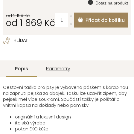
od 2 199 Kč
od
1 869 Kč
Přidat do košíku
Měrná
cena:
HLÍDAT
Popis
Parametry
Cestovní taška pro psy je vybavená páskem s karabinou
na zapnutí pejska za obojek. Tašku lze uzavřít zipem, aby
pejsek měl více soukromí. Součástí tašky je polštář a
vnitřní kapsa na doklady nebo pamlsky.
originální a luxusní design
italská výroba
potah EKO kůže