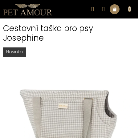
Přejít
na
Nákupní
obsah
Cestovní taška pro psy
košík
Josephine
Novinka