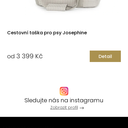
Cestovní taška pro psy Josephine
3 399 Kč
od
Detail
Měrná
cena:
Sledujte nás na instagramu
Zobrazit profil
Z
Odebírat newsletter