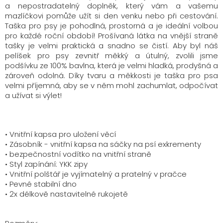
a
nepostradatelný doplněk, který vám a
vašemu
mazlíčkovi
pomůže užít si den venku nebo
při cestování
.
Taška pro psy je pohodlná,
prostorn
á
a je ideální volb
ou
pro každé roční období!
Prošívaná látka na vnější stran
ě
tašky je velmi praktická a
snadno se čistí. Aby byl náš
pelíšek pro psy zevnitř měkký a útulný
, z
volili jsme
podšívku ze
100% bavlna, která je velmi hladká, prodyšná a
zároveň odolná.
Díky tvaru a měkkosti je
taška pro psa
velmi příjemná
, aby se v něm mohl zachumlat, odpočívat
a užívat si výlet!
•
Vnitřní kapsa pro uložení věcí
•
Zásobník - vnitřní kapsa na sáčky na psí exkrementy
•
bezpečnostní vodítko
na vnitřní straně
•
Styl zapínání: YKK zipy
•
V
nitřní polštář je vyjímatelný a
pratelný v pračce
•
Pevné stabilní dno
• 2
x
délkově nastavitelné rukojetě