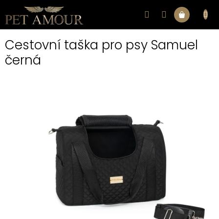
Přejít
na
Nákupní
obsah
Cestovní taška pro psy Samuel
košík
černá