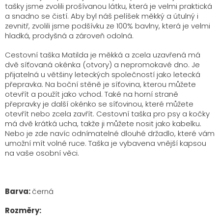
tašky jsme zvolili prošívanou látku, která je velmi praktická
a snadno se čistí. Aby byl náš pelíšek měkký a útulný i
zevnitř, zvolili jsme podšívku ze 100% bavlny, která je velmi
hladká, prodyšná a zároveň odolná.
Cestovní taška Matilda je měkká a zcela uzavřená má
dvě síťovaná okénka (otvory) a nepromokavé dno. Je
přijatelná u většiny leteckých společností jako letecká
přepravka. Na boční stěně je síťovina, kterou můžete
otevřít a použít jako vchod. Také na horní straně
přepravky je další okénko se síťovinou, které můžete
otevřít nebo zcela zavřít. Cestovní taška pro psy a kočky
má dvě krátká ucha, takže ji můžete nosit jako kabelku.
Nebo je zde navíc odnímatelné dlouhé držadlo, které vám
umožní mít volné ruce. Taška je vybavena vnější kapsou
na vaše osobní věci.
Barva:
černá
Rozměry: