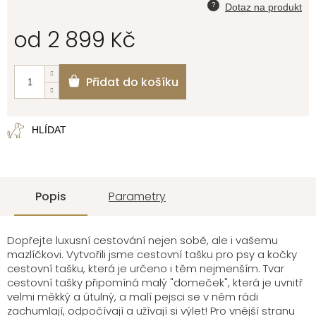
od
2 899 Kč
Měrná
cena:
Přidat do košíku
HLÍDAT
Popis
Parametry
Dopřejte luxusní cestování nejen sobě, ale i vašemu
mazlíčkovi. Vytvořili jsme cestovní tašku pro psy a kočky
cestovní tašku, která je určeno i těm nejmenším. Tvar
cestovní tašky připomíná malý "domeček", která je uvnitř
velmi měkký a útulný, a malí pejsci se v něm rádi
zachumlají, odpočívají a užívají si výlet! Pro vnější stranu