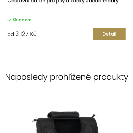
Cestovní batoh pro psy a kočky Jacob modrý
Skladem
3 127 Kč
Detail
od
Naposledy prohlížené produkty