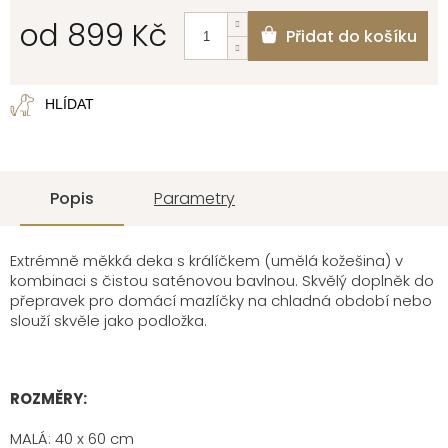
od
899 Kč
Přidat do košíku
Měrná
cena:
HLÍDAT
Popis
Parametry
Extrémně měkká deka s králíčkem (umělá kožešina) v
kombinaci s čistou saténovou bavlnou. Skvělý doplněk do
přepravek pro domácí mazlíčky na chladná období nebo
slouží skvěle jako podložka.
ROZMĚRY:
MALÁ: 40 x 60 cm