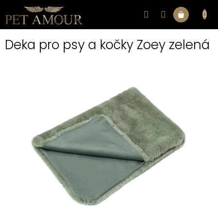
Přejít
na
Nákupní
obsah
Deka pro psy a kočky Zoey zelená
košík