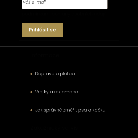
í
Vložením e-mailu souhlasíte s
podmínkami ochrany osobních údajů
Přihlásit se
Informace
Doprava a platba
Vratky a reklamace
Jak správně změřit psa a kočku
Zákaznický servis