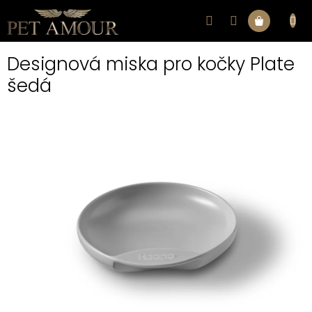
Přejít
na
Nákupní
obsah
Designová miska pro kočky Plate
košík
šedá