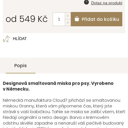
od
549 Kč
Přidat do košíku
Měrná
cena:
HLÍDAT
Popis
Designová smaltovaná miska pro psy. Vyrobeno
v Německu.
Německá manufaktura Cloud7 přichází se smaltovanou
miskou Granny, která vám připomene čas, který jste
strávili s vaší babičkou. Tahle se miska se zalíbí všem, kteří
hledají originální a retro design. Barva v krémovém
odstínu skvěle zapadne a nenaruší váš pečlivě budovaný