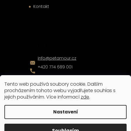
Kontakt
Facebook
Kontakt
info
@
petamour.cz
+420 774 689 001
Tento web používá soubory cookie. Dalším
procházením tohoto webu vyjadřujete souhlas s
jejich používáním. Více informací
zde
.
Vytvořil
Shoptet
|
Nakódoval
eshopGuru
Nastavení
Copyright 2026
Pet Amour
. Všechna práva vyhrazena.
Souhlasím
Upravit nastavení cookies