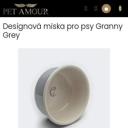
Přejít
na
Nákupní
obsah
Designová miska pro psy Granny
košík
Grey