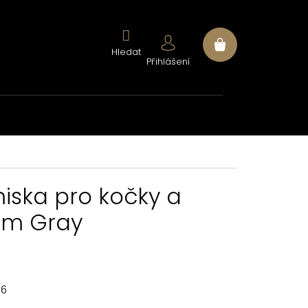
Nákupní
Přihlášení
košík
iska pro kočky a
am Gray
26