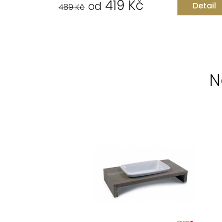
419 Kč
od
Detail
489 Kč
N