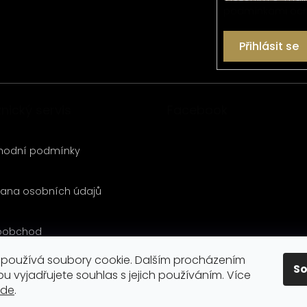
podmínkami och
Přihlásit se
nický servis
Facebook
hodní podmínky
ana osobních údajů
oobchod
používá soubory cookie. Dalším procházením
S
akt
u vyjadřujete souhlas s jejich používáním. Více
zde
.