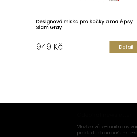
Designová miska pro kočky a malé psy
Siam Gray
949 Kč
Detail
Měrná
cena:
Z
Odebírat newsletter
á
Vložte svůj e-mail a my 
p
produktech na našem e-s