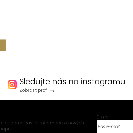
Sledujte nás na instagramu
Zobrazit profil
E-mail
vám budeme zasílat informace o nových
hopu.
Vložením e-mail