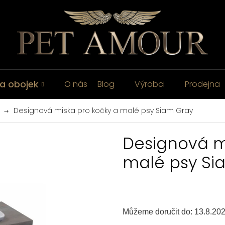
a obojek
O nás
Blog
Výrobci
Prodejna
Designová miska pro kočky a malé psy Siam Gray
Designová m
malé psy Si
Můžeme doručit do:
13.8.20