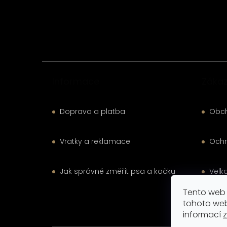
a
t
í
Informace
Zákaz
Doprava a platba
Obc
Vratky a reklamace
Ochr
Jak správně změřit psa a kočku
Velk
Tento web 
Kont
tohoto web
informací