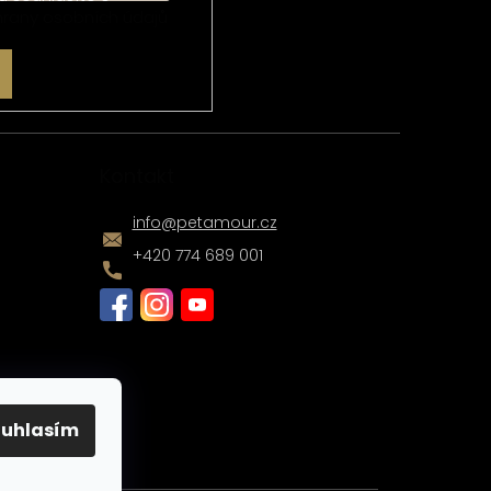
rany osobních údajů
Kontakt
info
@
petamour.cz
+420 774 689 001
ouhlasím