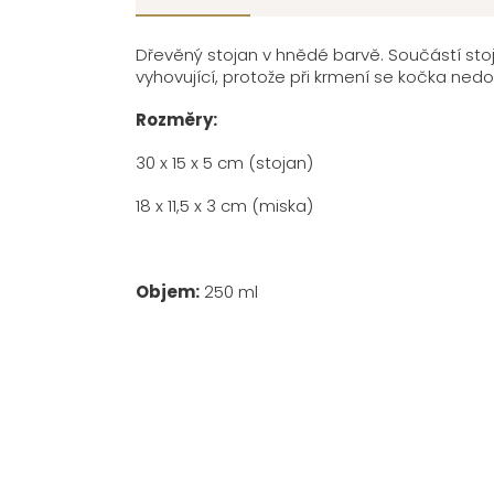
Dřevěný stojan v hnědé barvě. Součástí stoja
vyhovující, protože při krmení se kočka nedo
Rozměry:
30 x 15 x 5 cm (stojan)
18 x 11,5 x 3 cm (miska)
Objem:
250 ml