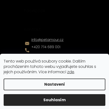
Facebook
Kontakt
info
@
petamour.cz
+420 774 689 001
Tento web používá soubory cookie. Dalším
procházením tohoto webu vyjadřujete souhlas s
jejich používáním. Více informací
zde
.
Vytvořil
Shoptet
|
Nakódoval
eshopGuru
Nastavení
Copyright 2026
Pet Amour
. Všechna práva vyhrazena.
Souhlasím
Upravit nastavení cookies