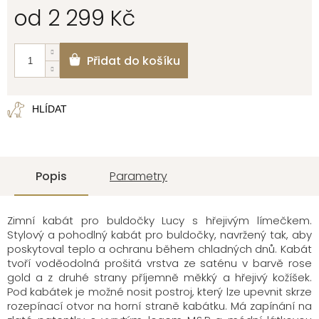
od
2 299 Kč
Měrná
cena:
Přidat do košíku
HLÍDAT
Popis
Parametry
Zimní kabát pro buldočky Lucy s hřejivým límečkem.
Stylový a pohodlný kabát pro buldočky, navržený tak, aby
poskytoval teplo a ochranu během chladných dnů. Kabát
tvoří voděodolná prošitá vrstva ze saténu v barvě rose
gold a z druhé strany příjemně měkký a hřejivý kožíšek.
Pod kabátek je možné nosit postroj, který lze upevnit skrze
rozepínací otvor na horní straně kabátku. Má zapínání na