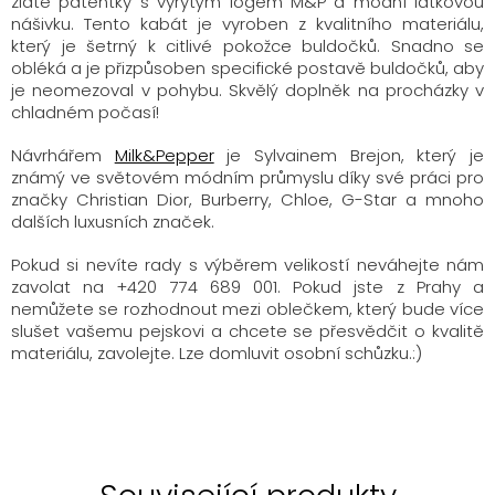
zlaté patentky s vyrytým logem M&P a módní látkovou
nášivku. Tento kabát je vyroben z kvalitního materiálu,
který je šetrný k citlivé pokožce buldočků. Snadno se
obléká a je přizpůsoben specifické postavě buldočků, aby
je neomezoval v pohybu. Skvělý doplněk na procházky v
chladném počasí!
Návrhářem
Milk&Pepper
je
Sylvainem Brejon
, který je
známý ve světovém módním průmyslu díky své práci pro
značky Christian Dior, Burberry, Chloe, G-Star a mnoho
dalších luxusních značek.
Pokud si nevíte rady s výběrem velikostí neváhejte nám
zavolat na +420 774 689 001. Pokud jste z Prahy a
nemůžete se rozhodnout mezi oblečkem, který bude více
slušet vašemu pejskovi a chcete se přesvědčit o kvalitě
materiálu, zavolejte. Lze domluvit osobní schůzku.:)