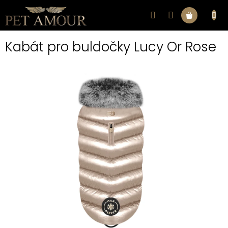
Přejít
na
Nákupní
obsah
Kabát pro buldočky Lucy Or Rose
košík