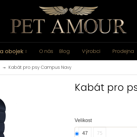
a obojek
O nás
Blog
Výrobci
Prodejna
Kabát pro psy Campus Navy
Kabát pro p
Velikost
47
75