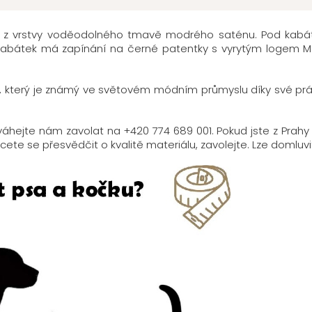
z vrstvy voděodolného tmavě modrého saténu. Pod kabátek 
 Kabátek má zapínání na černé patentky s vyrytým logem M&P
, který je známý ve světovém módním průmyslu díky své práci
eváhejte nám zavolat na +420 774 689 001. Pokud jste z Pr
ete se přesvědčit o kvalitě materiálu, zavolejte. Lze domluvi