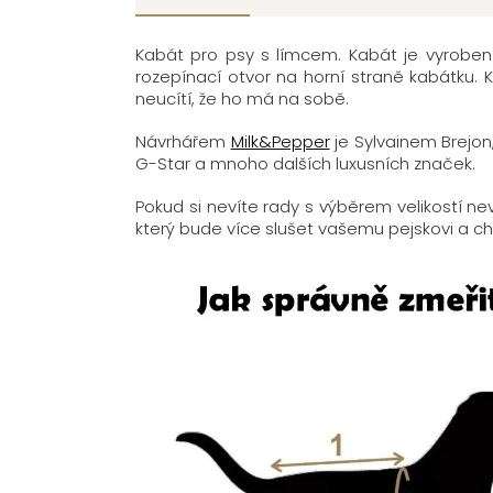
Kabát pro psy s límcem. Kabát je vyroben 
rozepínací otvor na horní straně kabátku.
neucítí, že ho má na sobě.
Návrhářem
Milk&Pepper
je
Sylvainem Brejon
G-Star a mnoho dalších luxusních značek.
Pokud si nevíte rady s výběrem velikostí n
který bude více slušet vašemu pejskovi a chc