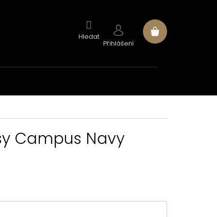
Nákupní
Přihlášení
košík
sy Campus Navy