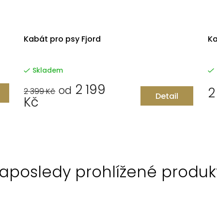
Kabát pro psy Fjord
Ka
Skladem
2 199
od
2
2 399 Kč
Detail
Kč
aposledy prohlížené produk