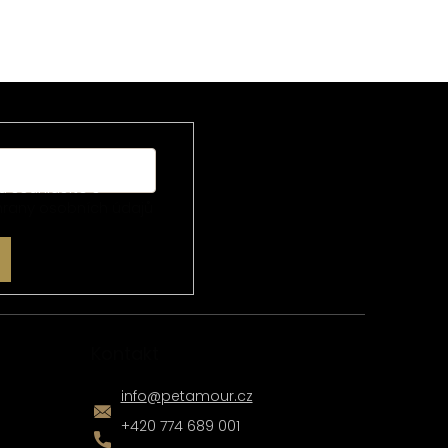
u souhlasíte s
rany osobních údajů
Kontakt
info
@
petamour.cz
+420 774 689 001