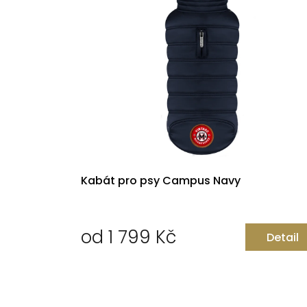
Kabát pro psy Campus Navy
od
1 799 Kč
Detail
Měrná
cena: