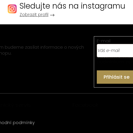
Sledujte nás na instagramu
Zobrazit profil
E-mail
vám budeme zasílat informace o nových
hopu.
Vložením e-mail
podmínkami och
Přihlásit se
nický servis
Facebook
hodní podmínky