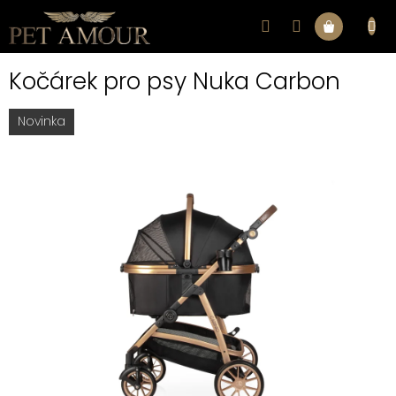
Přejít
na
Nákupní
obsah
Kočárek pro psy Nuka Carbon
košík
Novinka