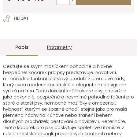
Měrná
cena:
HLÍDAT
Popis
Parametry
Cestujte se svým mazlíčkem pohodlně a hlavně
bezpečně! Kočárek pro psy představuje inovativní,
mimořádně funkční a stylový produkt z prémiové řady,
který svou moderní konstrukcí a elegantním designem
vyniká na trhu. Tento luxusní kočárek pro psy je navržen
jako dokonalé, bezpečné a nesmírně pohodlné řešení pro
staré a starší psy, nemocné mazlíčky s omezenou
hybností, kterým se špatně chodí, stejně jako pro malá
plemena náchylná k únavě nebo zranění během
dlouhých procházek, cestování a návštěv u veterináře.
Tento kočárek pro psy poskytuje spolehlivé útočiště v
rušné městské džungli, přeplněných centrech nebo v