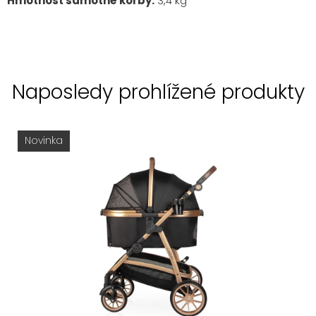
Hmotnost samotné korby:
3,4 kg
Naposledy prohlížené produkty
Novinka