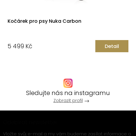
Kočárek pro psy Nuka Carbon
5 499 Kč
Detail
Měrná
cena:
Sledujte nás na instagramu
Zobrazit profil
Z
Odebírat newsletter
á
p
Vložte svůj e-mail a my vám budeme zasílat informace o