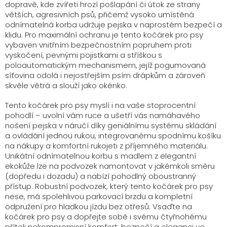
dopravě, kde zvířeti hrozí pošlapání či útok ze strany
větších, agresivních psů, přičemž vysoko umístěná
odnímatelná korba udržuje pejska v naprostém bezpečí a
klidu. Pro maximální ochranu je tento kočárek pro psy
vybaven vnitřním bezpečnostním popruhem proti
vyskočení, pevnými pojistkami a stříškou s
poloautomatickým mechanismem, jejíž pogumovaná
síťovina odolá i nejostřejším psím drápkům a zároveň
skvěle větrá a slouží jako okénko.
Tento kočárek pro psy myslí i na vaše stoprocentní
pohodlí – uvolní vám ruce a ušetří vás namáhavého
nošení pejska v náručí díky geniálnímu systému skládání
a ovládání jednou rukou, integrovanému spodnímu košíku
na nákupy a komfortní rukojeti z příjemného materiálu.
Unikátní odnímatelnou korbu s madlem z elegantní
ekokůže lze na podvozek namontovat v jakémkoli směru
(dopředu i dozadu) a nabízí pohodlný oboustranný
přístup. Robustní podvozek, který tento kočárek pro psy
nese, má spolehlivou parkovací brzdu a kompletní
odpružení pro hladkou jízdu bez otřesů. Vsaďte na
kočárek pro psy a dopřejte sobě i svému čtyřnohému
příteli nekompromisní komfort, bezpečí a eleganci ve