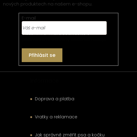
nových produktech na našem e-shopu.
a
t
E-mail
í
Vložením e-mailu souhlasíte s
podmínkami ochrany osobních údajů
Přihlásit se
Informace
Doprava a platba
Vratky a reklamace
Jak správně změřit psa a kočku