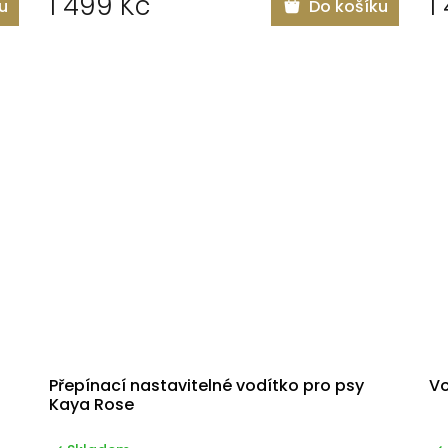
1 499 Kč
1
u
Do košíku
Přepínací nastavitelné vodítko pro psy
Vo
Kaya Rose