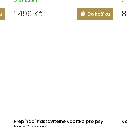
Skladem
1 499 Kč
8
u
Do košíku
Přepínací nastavitelné vodítko pro psy
Vo
Kaya Caramel