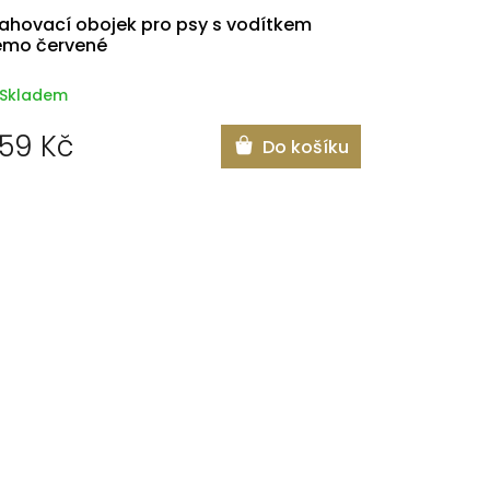
ahovací obojek pro psy s vodítkem
emo červené
Skladem
59 Kč
Do košíku