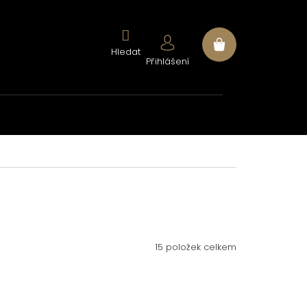
Nákupní
Přihlášení
košík
15
položek celkem