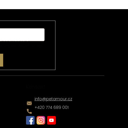
u souhlasíte s
rany osobních údajů
Kontakt
info
@
petamour.cz
+420 774 689 001