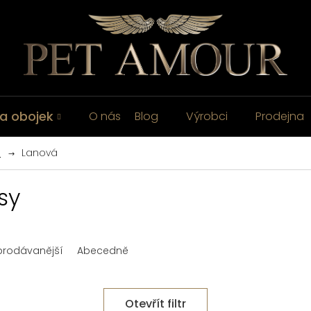
a obojek
O nás
Blog
Výrobci
Prodejna
é
Lanová
sy
prodávanější
Abecedně
Otevřít filtr