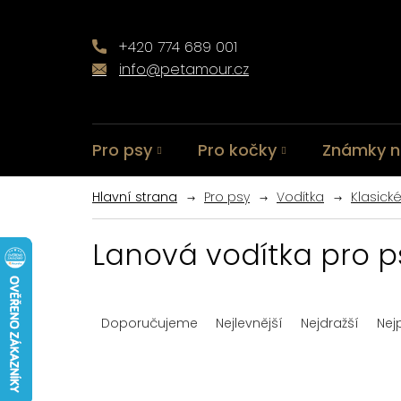
Přejít
na
obsah
+420 774 689 001
info@petamour.cz
Pro psy
Pro kočky
Známky n
Pro psy
Vodítka
Klasick
Lanová vodítka pro p
Ř
Doporučujeme
Nejlevnější
Nejdražší
Nej
a
z