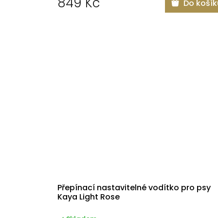
849 Kč
Do košík
t
ů
Přepínací nastavitelné vodítko pro psy
Kaya Light Rose