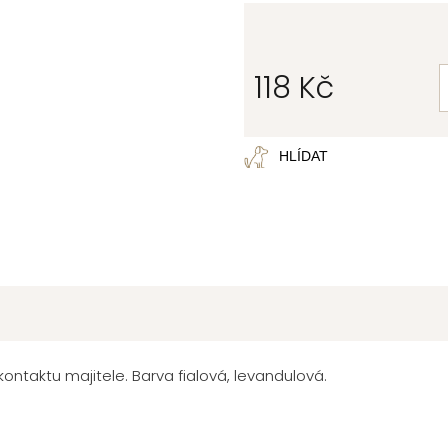
118 Kč
Měrná
cena:
HLÍDAT
ntaktu majitele. Barva fialová, levandulová.