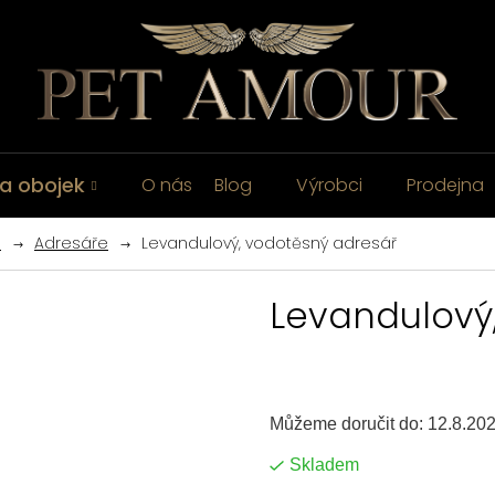
a obojek
O nás
Blog
Výrobci
Prodejna
e
Adresáře
Levandulový, vodotěsný adresář
Levandulový
Můžeme doručit do:
12.8.20
Skladem