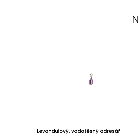
N
Levandulový, vodotěsný adresář