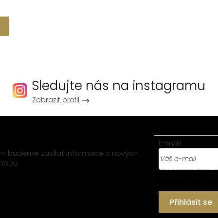
Sledujte nás na instagramu
Zobrazit profil
E-mail
vám budeme zasílat informace o nových
hopu.
Vložením e-mail
podmínkami och
Přihlásit se