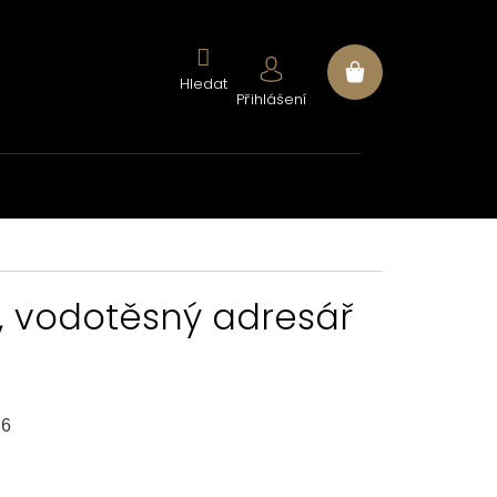
Nákupní
Přihlášení
košík
, vodotěsný adresář
26