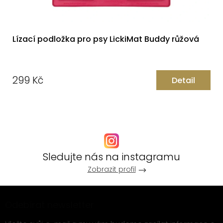
Lízací podložka pro psy LickiMat Buddy růžová
299 Kč
Detail
Měrná
cena:
Sledujte nás na instagramu
Zobrazit profil
Z
Odebírat newsletter
á