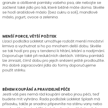
granule a oblíbené pamlsky vašeho psa, ale nebojte se
začlenit také jídlo pro lidi, které běžně máte doma. Skvěle
se hodí arašídové máslo (bez cukru a soli), mandlové
máslo, jogurt, ovoce a zelenina.
MENŠÍ PORCE, VĚTŠÍ POŽITEK
Lízací podložka LickiMat umožňuje rozložit menší množství
krmiva a vychutnat si ho po mnohem delší dobu. Skvěle
se tak hodí pro psy s tendencí k hltání, krkání a nadýmání.
Doporučuje také při redukčních dietách. Většinu pamlsků
lze zmrazit, čímž dobu pro jejich snězení ještě prodloužíte.
Pro dobré zapracování jídla do formy doporučujeme
použít stěrku.
BĚHEM KOUPÁNÍ A PRAVIDELNÉ PÉČE
Jestli váš pes nemá rád koupání anebo jinou péči, teď
budete mít vyhráno. Řada podložek LickiMat Splash má
přísavku, takže je snadno připevníte na stěnu vany nebo