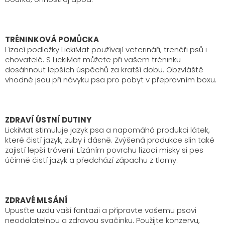
TRÉNINKOVÁ POMŮCKA
Lízací podložky LickiMat používají veterináři, trenéři psů i
chovatelé. S LickiMat můžete při vašem tréninku
dosáhnout lepších úspěchů za kratší dobu. Obzvláště
vhodné jsou při návyku psa pro pobyt v přepravním boxu.
ZDRAVÍ ÚSTNÍ DUTINY
LickiMat stimuluje jazyk psa a napomáhá produkci látek,
které čistí jazyk, zuby i dásně. Zvýšená produkce slin také
zajistí lepší trávení. Lízáním povrchu lízací misky si pes
účinně čistí jazyk a předchází zápachu z tlamy.
ZDRAVÉ MLSÁNÍ
Upusťte uzdu vaší fantazii a připravte vašemu psovi
neodolatelnou a zdravou svačinku. Použijte konzervu,