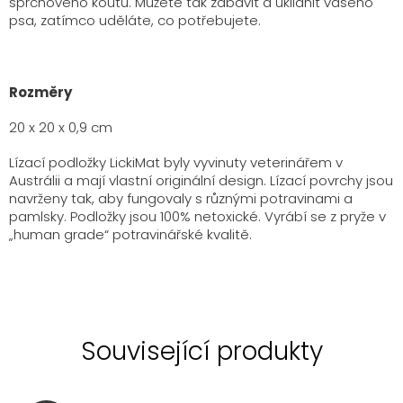
sprchového koutu. Můžete tak zabavit a uklidnit vašeho
psa, zatímco uděláte, co potřebujete.
Rozměry
20 x 20 x 0,9 cm
Lízací podložky LickiMat byly vyvinuty veterinářem v
Austrálii a mají vlastní originální design. Lízací povrchy jsou
navrženy tak, aby fungovaly s různými potravinami a
pamlsky. Podložky jsou 100% netoxické. Vyrábí se z pryže v
„human grade“ potravinářské kvalitě.
Související produkty