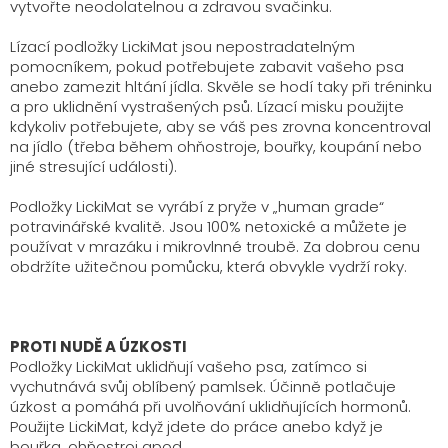
vytvořte neodolatelnou a zdravou svačinku.
Lízací podložky LickiMat jsou nepostradatelným
pomocníkem, pokud potřebujete zabavit vašeho psa
anebo zamezit hltání jídla. Skvěle se hodí taky při tréninku
a pro uklidnění vystrašených psů. Lízací misku použijte
kdykoliv potřebujete, aby se váš pes zrovna koncentroval
na jídlo (třeba během ohňostroje, bouřky, koupání nebo
jiné stresující události).
Podložky LickiMat se vyrábí z pryže v „human grade“
potravinářské kvalitě. Jsou 100% netoxické a můžete je
používat v mrazáku i mikrovlnné troubě. Za dobrou cenu
obdržíte užitečnou pomůcku, která obvykle vydrží roky.
PROTI NUDĚ A ÚZKOSTI
Podložky LickiMat uklidňují vašeho psa, zatímco si
vychutnává svůj oblíbený pamlsek. Účinně potlačuje
úzkost a pomáhá při uvolňování uklidňujících hormonů.
Použijte LickiMat, když jdete do práce anebo když je
bouřka, ohňostroj apod.