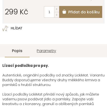
299 Kč
Přidat do košíku
Měrná
cena:
HLÍDAT
Popis
Parametry
Lízací podložka pro psy.
Autentické, originální podložky od značky LickiMat. Variantu
Buddy doporučujeme všechny druhy měkkého krmiva a
pamlsků s hrubší strukturou.
Lízací podložky LickiMat přináší nový způsob, jak můžete
vašemu psovi podávat jídlo a pamlsky. Zapojte vaši
kreativitu a z konzervy, granulí a oblíbených pamlsků