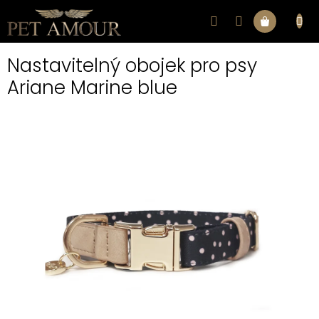
Přejít
na
Nákupní
obsah
Nastavitelný obojek pro psy
košík
Ariane Marine blue