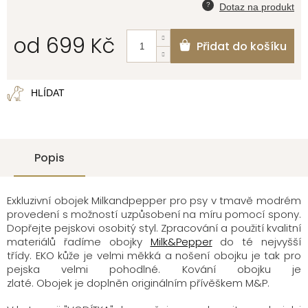
od
699 Kč
Přidat do košíku
Měrná
cena:
HLÍDAT
Popis
Exkluzivní obojek Milkandpepper pro psy v tmavě modrém
provedení s možností uzpůsobení na míru pomocí spony.
Dopřejte pejskovi osobitý styl. Zpracování a použití kvalitní
materiálů řadíme obojky
Milk&Pepper
do té nejvyšší
třídy. EKO kůže je velmi měkká a nošení obojku je tak pro
pejska velmi pohodlné. Kování obojku je
zlaté. Obojek je doplněn originálním přívěškem M&P.