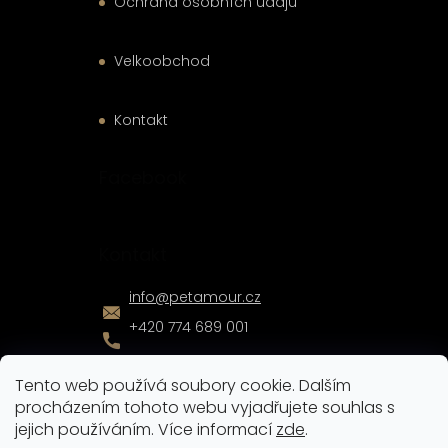
Ochrana osobních údajů
Velkoobchod
Kontakt
Facebook
Kontakt
info
@
petamour.cz
+420 774 689 001
Tento web používá soubory cookie. Dalším
procházením tohoto webu vyjadřujete souhlas s
jejich používáním. Více informací
zde
.