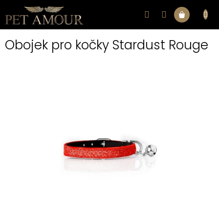
Přejít
na
Nákupní
obsah
Obojek pro kočky Stardust Rouge
košík