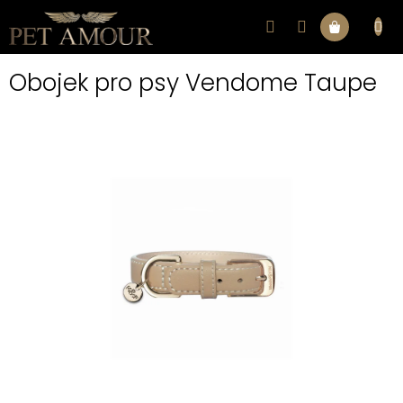
Přejít
na
Nákupní
obsah
Obojek pro psy Vendome Taupe
košík