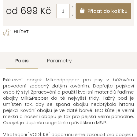
od
699 Kč
Přidat do košíku
Měrná
cena:
HLÍDAT
Popis
Parametry
Exkluzivní obojek Milkandpepper pro psy v béžovém
provedení zdobený zlatým kováním. Dopřejte pejskovi
osobitý styl. Zpracování a použití kvalitní materiálů řadíme
obojky
Milk&Pepper
do té nejvyšší třídy. Tažný bod je
umístěn tak, aby se spona obojku nedotýkala hrtanu
pejska. Kování obojku je ve zlaté barvě. EKO kůže je velmi
měkká a nošení obojku je tak pro pejska velmi pohodlné.
Obojek je doplněn originálním přívěškem M&P.
V kategorii "VODÍTKA" doporučujeme zakoupit pro obojek i