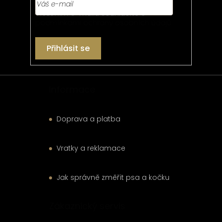
í
Vložením e-mailu souhlasíte s
podmínkami ochrany osobních údajů
Přihlásit se
Informace
Doprava a platba
Vratky a reklamace
Jak správně změřit psa a kočku
Zákaznický servis