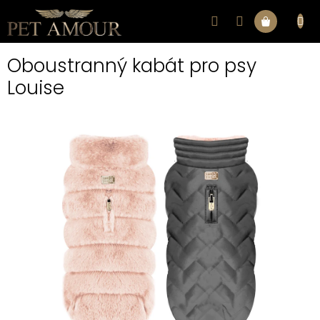
Přejít
na
Nákupní
obsah
Oboustranný kabát pro psy
košík
Louise