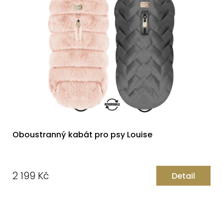
Oboustranný kabát pro psy Louise
2 199 Kč
Detail
Měrná
cena: