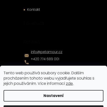
Kontakt
Facebook
Kontakt
info
@
petamour.cz
+420 774 689 001
Tento web používá soubory cookie. Dalším
procházením tohoto webu vyjadřujete souhlas s
jejich používáním. Více informací
zde
.
Vytvořil
Shoptet
|
Nakódoval
eshopGuru
Nastavení
Copyright 2026
Pet Amour
. Všechna práva vyhrazena.