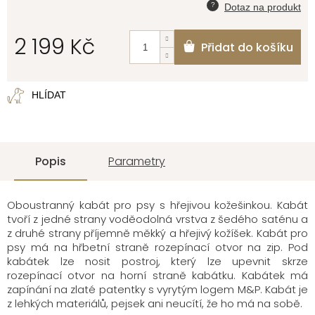
2 199 Kč
Přidat do košíku
Měrná
cena:
HLÍDAT
Popis
Parametry
Oboustranný kabát pro psy s hřejivou kožešinkou. Kabát
tvoří z jedné strany voděodolná vrstva z šedého saténu a
z druhé strany příjemně měkký a hřejivý kožíšek. Kabát pro
psy má na hřbetní straně rozepínací otvor na zip. Pod
kabátek lze nosit postroj, který lze upevnit skrze
rozepínací otvor na horní straně kabátku. Kabátek má
zapínání na zlaté patentky s vyrytým logem M&P. Kabát je
z lehkých materiálů, pejsek ani neucítí, že ho má na sobě.