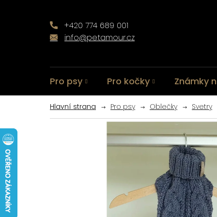
Přejít
na
obsah
+420 774 689 001
info@petamour.cz
Pro psy
Pro kočky
Známky n
Pro psy
Oblečky
Svetry