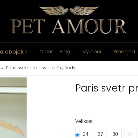
a obojek
O nás
Blog
Výrobci
Prodejna
Paris svetr pro psy a kočky šedý
Paris svetr 
Velikost
24
27
30
34