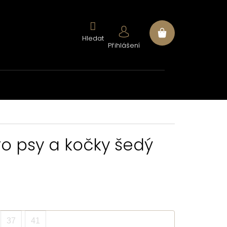
Nákupní
Přihlášení
košík
pro psy a kočky šedý
37
41