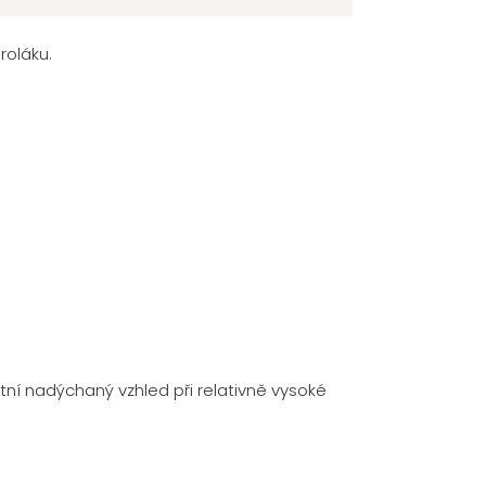
roláku.
ktní nadýchaný vzhled při relativně vysoké