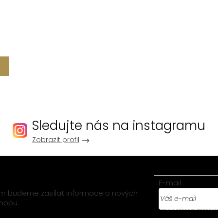
Sledujte nás na instagramu
Zobrazit profil
E-mail
vám budeme zasílat informace o nových
hopu.
Vložením e-mail
podmínkami och