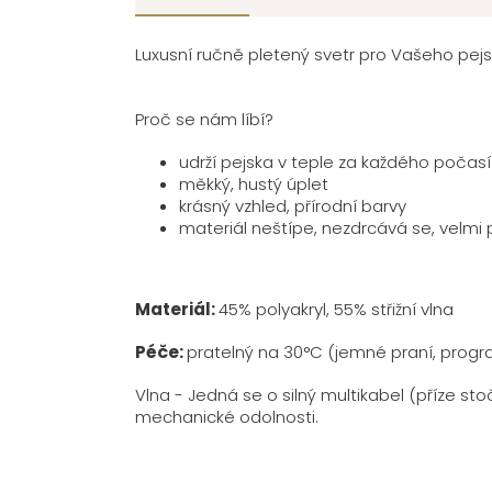
Luxusní ručně pletený svetr pro Vašeho pe
Proč se nám líbí?
udrží pejska v teple za každého počasí
měkký, hustý úplet
krásný vzhled, přírodní barvy
materiál neštípe, nezdrcává se, velmi
Materiál:
45% polyakryl, 55% střižní vlna
Péče:
pratelný na 30°C (jemné praní, progra
Vlna -
Jedná se o silný multikabel (příze st
mechanické odolnosti.