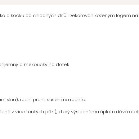
jska a kočku do chladných dnů. Dekorován koženým logem na 
 příjemný a měkoučký na dotek
m vlna), ruční praní, sušení na ručníku
očená z více tenkých přízí), který výslednému úpletu dává efe