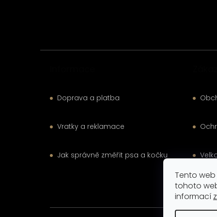
a
t
í
Informace
Zákaz
Doprava a platba
Obc
Vratky a reklamace
Ochr
Jak správně změřit psa a kočku
Velk
Tento web 
Kont
tohoto web
informací