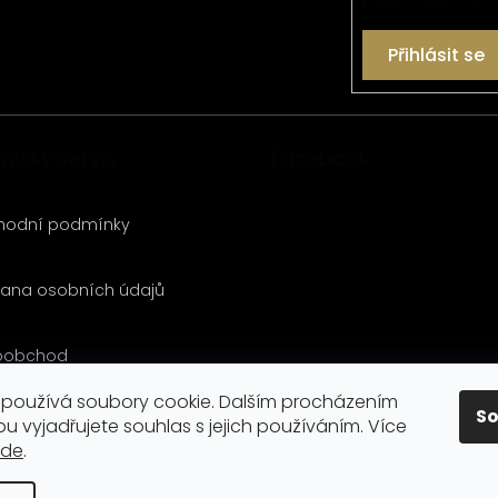
Přihlásit se
nický servis
Facebook
hodní podmínky
ana osobních údajů
oobchod
používá soubory cookie. Dalším procházením
S
akt
u vyjadřujete souhlas s jejich používáním. Více
zde
.