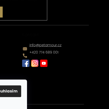
Kontakt
info
@
petamour.cz
+420 774 689 001
ouhlasím