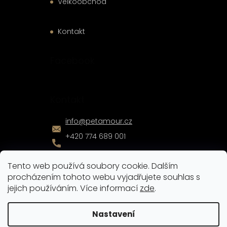
Velkoobchod
Kontakt
Facebook
Kontakt
info
@
petamour.cz
+420 774 689 001
Tento web používá soubory cookie. Dalším
procházením tohoto webu vyjadřujete souhlas s
jejich používáním. Více informací
zde
.
Vytvořil
Shoptet
|
Nakódoval
eshopGuru
Nastavení