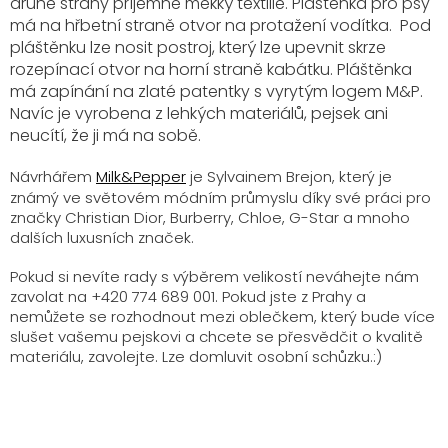
druhé strany příjemně měkký textilie. Pláštěnka pro psy
má na hřbetní straně otvor na protažení vodítka. Pod
pláštěnku lze nosit postroj, který lze upevnit skrze
rozepínací otvor na horní straně kabátku. Pláštěnka
má zapínání na zlaté patentky s vyrytým logem M&P.
Navíc je vyrobena z lehkých materiálů, pejsek ani
neucítí, že ji má na sobě.
Návrhářem
Milk&Pepper
je Sylvainem Brejon, který je
známý ve světovém módním průmyslu díky své práci pro
značky Christian Dior, Burberry, Chloe, G-Star a mnoho
dalších luxusních značek.
Pokud si nevíte rady s výběrem velikostí neváhejte nám
zavolat na +420 774 689 001. Pokud jste z Prahy a
nemůžete se rozhodnout mezi oblečkem, který bude více
slušet vašemu pejskovi a chcete se přesvědčit o kvalitě
materiálu, zavolejte. Lze domluvit osobní schůzku.:)