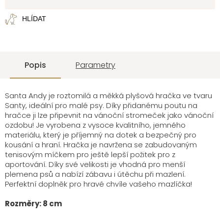
cena:
HLÍDAT
Popis
Parametry
Santa Andy je roztomilá a měkká plyšová hračka ve tvaru
Santy, ideální pro malé psy. Díky přidanému poutu na
hračce ji lze připevnit na vánoční stromeček jako vánoční
ozdobu! Je vyrobena z vysoce kvalitního, jemného
materiálu, který je příjemný na dotek a bezpečný pro
kousání a hraní. Hračka je navržena se zabudovaným
tenisovým míčkem pro ještě lepší požitek pro z
aportování. Díky své velikosti je vhodná pro menší
plemena psů a nabízí zábavu i útěchu při mazlení.
Perfektní doplněk pro hravé chvíle vašeho mazlíčka!
Rozměry: 8 cm