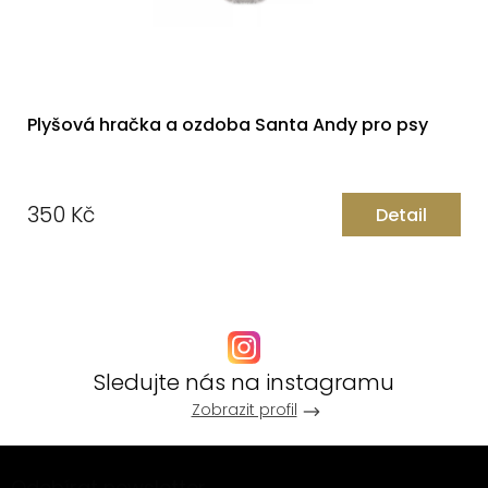
Plyšová hračka a ozdoba Santa Andy pro psy
350 Kč
Detail
Měrná
cena:
Sledujte nás na instagramu
Zobrazit profil
Z
Odebírat newsletter