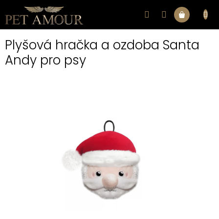
Přejít
na
Nákupní
obsah
Plyšová hračka a ozdoba Santa
košík
Andy pro psy