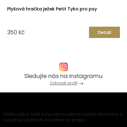
Plyšová hračka ježek Petit Tyko pro psy
350 Kč
Detail
Měrná
cena:
Sledujte nás na instagramu
Zobrazit profil
Z
Odebírat newsletter
á
p
Vložte svůj e-mail a my vám budeme zasílat informace o
nových produktech na našem e-shopu.
a