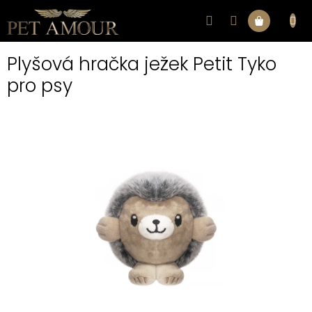
Přejít
na
Nákupní
obsah
Plyšová hračka ježek Petit Tyko
košík
pro psy