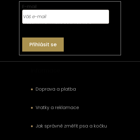
t
E-mail
í
Vložením e-mailu souhlasíte s
podmínkami ochrany osobních údajů
Přihlásit se
Informace
Doprava a platba
Vratky a reklamace
Jak správně změřit psa a kočku