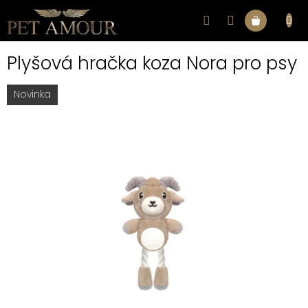
Přejít
na
Nákupní
obsah
Plyšová hračka koza Nora pro psy
košík
Novinka