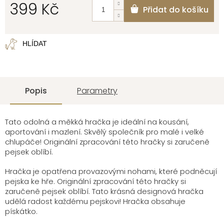
399 Kč
Přidat do košíku
Měrná
cena:
HLÍDAT
Popis
Parametry
Tato odolná a měkká hračka je ideální na kousání,
aportování i mazlení. Skvělý společník pro malé i velké
chlupáče! Originální zpracování této hračky si zaručeně
pejsek oblíbí.
Hračka je opatřena provazovými nohami, které podněcují
pejska ke hře. Originální zpracování této hračky si
zaručeně pejsek oblíbí. Tato krásná designová hračka
udělá radost každému pejskovi! Hračka obsahuje
pískátko.