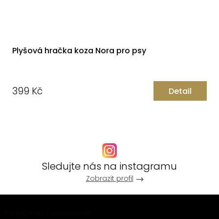
Plyšová hračka koza Nora pro psy
399 Kč
Detail
Měrná
cena:
Sledujte nás na instagramu
Zobrazit profil
Z
Odebírat newsletter
á