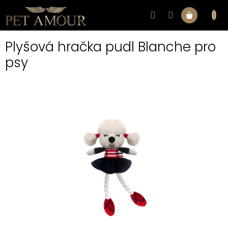
Přejít
na
Nákupní
obsah
Plyšová hračka pudl Blanche pro
košík
psy