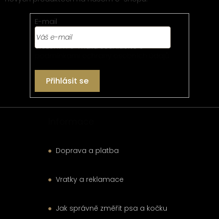
a
t
E-mail
í
Vložením e-mailu souhlasíte s
podmínkami ochrany osobních údajů
Přihlásit se
Informace
Doprava a platba
Vratky a reklamace
Jak správně změřit psa a kočku