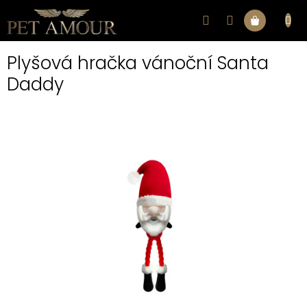
Přejít
na
Nákupní
obsah
Plyšová hračka vánoční Santa
košík
Daddy