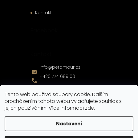
Kontakt
Facebook
Kontakt
info
@
petamour.cz
+420 774 689 001
Tento web používá soubory cookie. Dalším
procházením tohoto webu vyjadřujete souhlas s
jejich používáním. Více informací
zde
.
Vytvořil
Shoptet
|
Nakódoval
eshopGuru
Nastavení
Copyright 2026
Pet Amour
. Všechna práva vyhrazena.