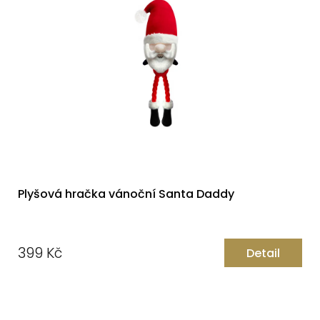
Plyšová hračka vánoční Santa Daddy
399 Kč
Detail
Měrná
cena: