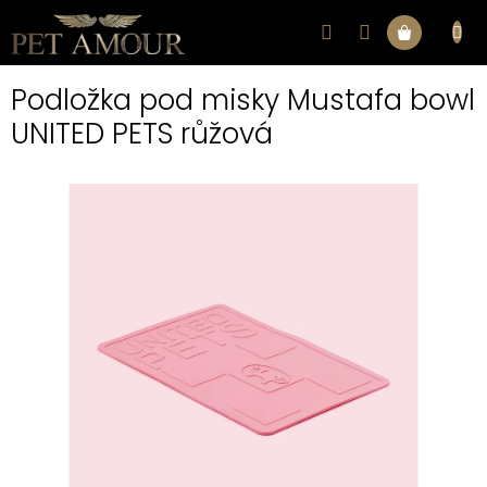
Přejít
na
Nákupní
obsah
Podložka pod misky Mustafa bowl
košík
UNITED PETS růžová