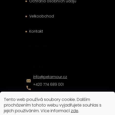
Ochrana osobních údajů
Velkoobchod
Kontakt
Facebook
Kontakt
info
@
petamour.cz
+420 774 689 001
Tento web používá soubory cookie. Dalším
procházením tohoto webu vyjadřujete souhlas s
jejich používáním. Více informací
zde
.