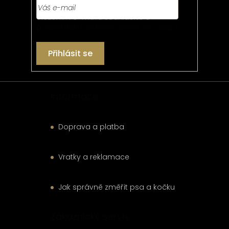
í
Vložením e-mailu souhlasíte s
podmínkami ochrany osobních údajů
Přihlásit se
Informace
Doprava a platba
Vratky a reklamace
Jak správně změřit psa a kočku
Zákaznický servis