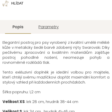
HLÍDAT
Popis
Parametry
Elegantní postroj pro psy vyrobený z kvalitní umělé měkké
kůže v metalicky šedé barvě
zdobený nýty Swarovski
. Díky
pečlivému zpracování a kvalitním materiálům zajišťuje
postroj pohodlné nošení, neomezuje pohyb a
rovnoměrně rozkládá tlak.
Tento exkluzivní doplněk je ideální volbou pro majitele,
kteří chtějí svému mazlíčkovi dopřát maximální komfort a
stylový vzhled při každodenních procházkách.
Šířka popruhu: 1,2 cm
Velikost XS
: krk 28 cm, hrudník 38-44 cm
Velikost S
: krk 34 cm, hrudník 41-46 cm