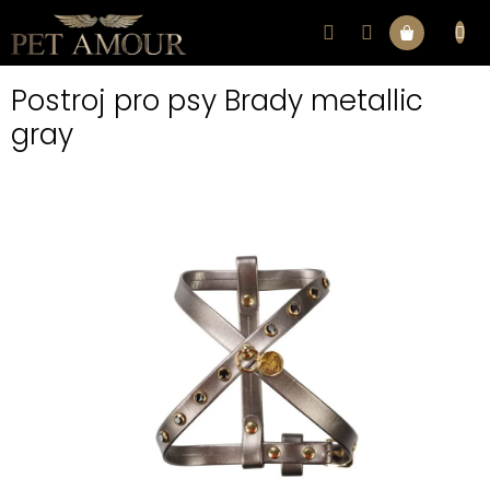
Přejít
na
Nákupní
obsah
Postroj pro psy Brady metallic
košík
gray