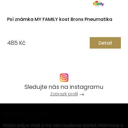
Psí známka MY FAMILY kost Bronx Pneumatika
485 Kč
Detail
Měrná
cena:
Sledujte nás na instagramu
Zobrazit profil
Z
Odebírat newsletter
á
p
Vložte svůj e-mail a my vám budeme zasílat informace o