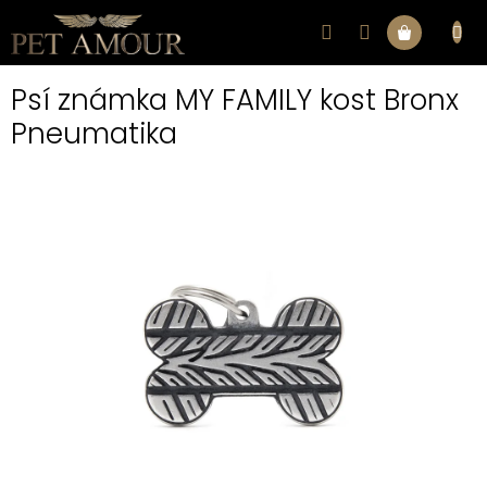
Přejít
na
Nákupní
obsah
Psí známka MY FAMILY kost Bronx
košík
Pneumatika