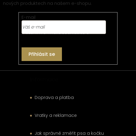
nových produktech na našem e-shopu.
a
t
E-mail
í
Vložením e-mailu souhlasíte s
podmínkami ochrany osobních údajů
Přihlásit se
Informace
Doprava a platba
Vratky a reklamace
Jak správně změřit psa a kočku