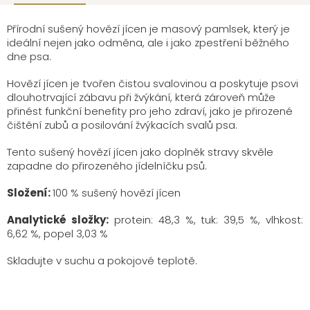
Přírodní sušený hovězí jícen je masový pamlsek, který je
ideální nejen jako odměna, ale i jako zpestření běžného
dne psa.
Hovězí jícen je tvořen čistou svalovinou a poskytuje psovi
dlouhotrvající zábavu při žvýkání, která zároveň může
přinést funkční benefity pro jeho zdraví, jako je přirozené
čištění zubů a posilování žvýkacích svalů psa.
Tento sušený hovězí jícen jako doplněk stravy skvěle
zapadne do přirozeného jídelníčku psů.
Složení:
100 % sušený hovězí jícen
Analytické složky:
protein: 48,3 %, tuk: 39,5 %, vlhkost:
6,62 %, popel 3,03 %
Skladujte v suchu a pokojové teplotě.