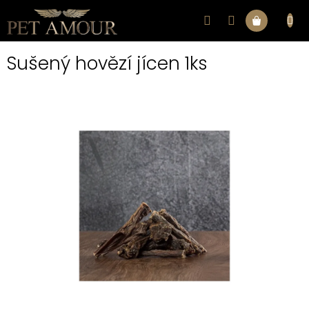
Přejít
na
Nákupní
obsah
Sušený hovězí jícen 1ks
košík