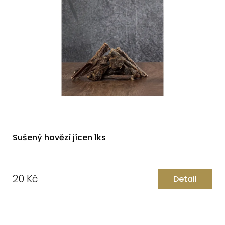
Sušený hovězí jícen 1ks
20 Kč
Detail
Měrná
cena: