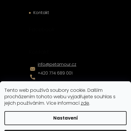
Kontakt
Facebook
Kontakt
info
@
petamour.cz
+420 774 689 001
Tento web používá soubory cookie. Dalším
procházením tohoto webu vyjadřujete souhlas s
jejich používáním. Více informací
zde
.
Vytvořil
Shoptet
|
Nakódoval
eshopGuru
Nastavení