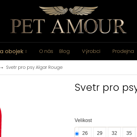
a obojek
O nás
Blog
Výrobci
Prodejna
Svetr pro psy Algar Rouge
Svetr pro ps
Velikost
26
29
32
35