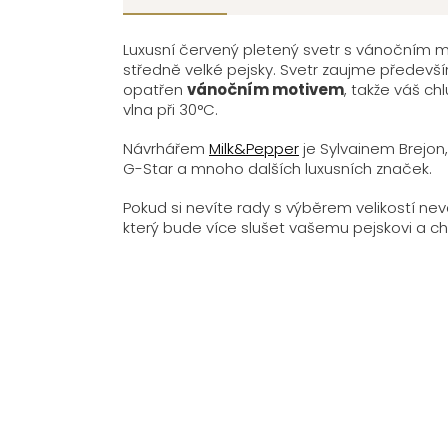
Luxusní červený pletený svetr s vánočním 
středně velké pejsky. Svetr zaujme předev
opatřen
vánočním motivem
, takže váš c
vlna při 30°C.
Návrhářem
Milk&Pepper
je Sylvainem Brejon
G-Star a mnoho dalších luxusních značek.
Pokud si nevíte rady s výběrem velikostí n
který bude více slušet vašemu pejskovi a chc