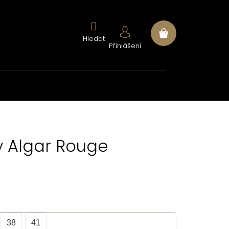
Nákupní
Přihlášení
košík
y Algar Rouge
38
41