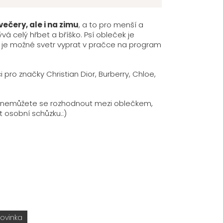
ečery, ale i na zimu
, a to pro menší a
rývá celý hřbet a bříško. Psí obleček je
í je možné svetr vyprat v pračce na program
ro značky Christian Dior, Burberry, Chloe,
y a nemůžete se rozhodnout mezi oblečkem,
t osobní schůzku.:)
ovinka