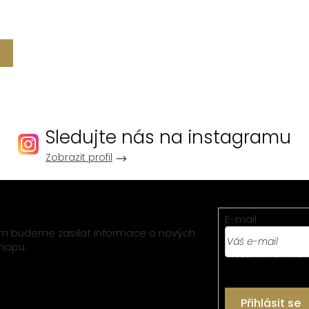
Sledujte nás na instagramu
Zobrazit profil
E-mail
vám budeme zasílat informace o nových
hopu.
Vložením e-mail
podmínkami och
Přihlásit se