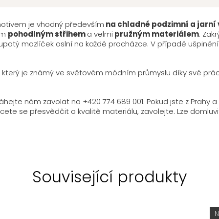
motivem je vhodný především
na chladné podzimní a jarní v
ším
pohodlným střihem
a velmi
pružným materiálem
. Zak
hlupatý mazlíček oslní na každé procházce. V případě ušpiněn
, který je známý ve světovém módním průmyslu díky své práci p
eváhejte nám zavolat na +420 774 689 001. Pokud jste z Prah
ete se přesvědčit o kvalitě materiálu, zavolejte. Lze domluvi
Související produkty
N