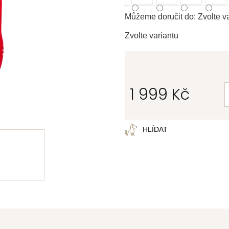
Můžeme doručit do:
Zvolte v
Zvolte variantu
1 999 Kč
Měrná
cena:
HLÍDAT