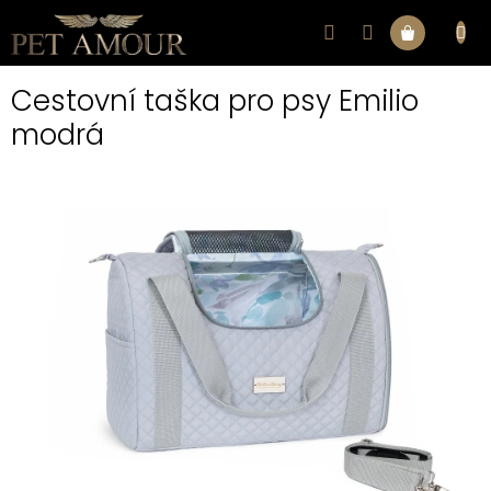
Přejít
na
Nákupní
obsah
Cestovní taška pro psy Emilio
košík
modrá