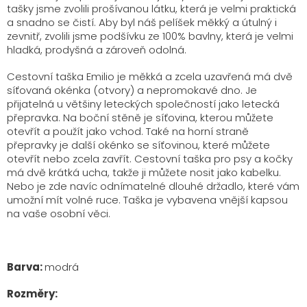
tašky jsme zvolili prošívanou látku, která je velmi praktická
a snadno se čistí. Aby byl náš pelíšek měkký a útulný i
zevnitř, zvolili jsme podšívku ze 100% bavlny, která je velmi
hladká, prodyšná a zároveň odolná.
Cestovní taška Emilio je měkká a zcela uzavřená má dvě
síťovaná okénka (otvory) a nepromokavé dno. Je
přijatelná u většiny leteckých společností jako letecká
přepravka. Na boční stěně je síťovina, kterou můžete
otevřít a použít jako vchod. Také na horní straně
přepravky je další okénko se síťovinou, které můžete
otevřít nebo zcela zavřít. Cestovní taška pro psy a kočky
má dvě krátká ucha, takže ji můžete nosit jako kabelku.
Nebo je zde navíc odnímatelné dlouhé držadlo, které vám
umožní mít volné ruce. Taška je vybavena vnější kapsou
na vaše osobní věci.
Barva:
modrá
Rozměry: