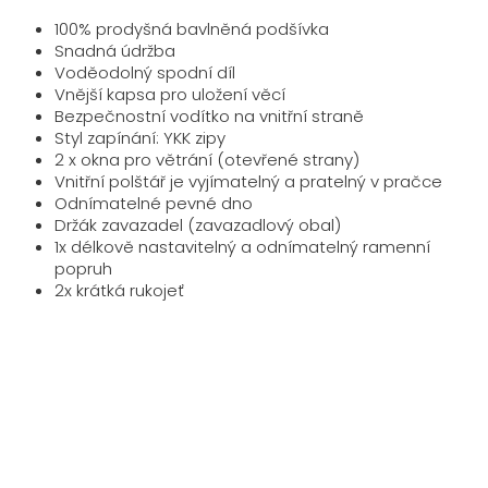
100% prodyšná bavlněná podšívka
Snadná údržba
Voděodolný spodní díl
Vnější kapsa pro uložení věcí
Bezpečnostní vodítko na vnitřní straně
Styl zapínání: YKK zipy
2 x okna pro větrání (otevřené strany)
Vnitřní polštář je vyjímatelný a pratelný v pračce
Odnímatelné pevné dno
Držák zavazadel (zavazadlový obal)
1x délkově nastavitelný a odnímatelný ramenní
popruh
2x krátká rukojeť