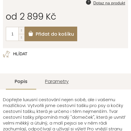
od
2 899 Kč
Měrná
cena:
Přidat do košíku
HLÍDAT
Popis
Parametry
Dopřejte luxusní cestování nejen sobě, ale i vašemu
mazlíčkovi. Vytvořili jsme cestovní tašku pro psy a kočky
cestovní tašku, která je určeno i těm nejmenším. Tvar
cestovní tašky připomíná malý "domeček", která je uvnitř
velmi měkký a útulný, a malí pejsci se v něm rádi
zachumlají, odpočívají a užívají si výlet! Pro vnější stranu