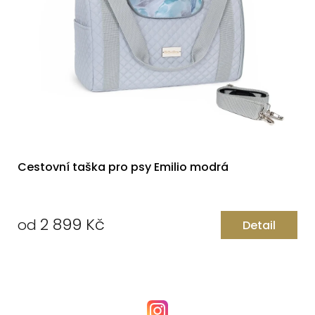
Cestovní taška pro psy Emilio modrá
2 899 Kč
od
Detail
Měrná
cena: