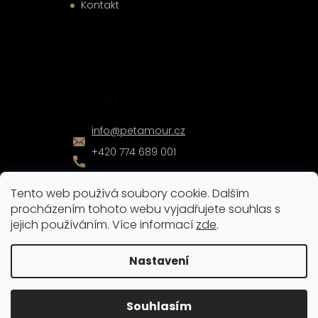
Kontakt
Facebook
Kontakt
info
@
petamour.cz
+420 774 689 001
Tento web používá soubory cookie. Dalším
procházením tohoto webu vyjadřujete souhlas s
jejich používáním. Více informací
zde
.
Vytvořil
Shoptet
|
Nakódoval
eshopGuru
Nastavení
Copyright 2026
Pet Amour
. Všechna práva vyhrazena.
Souhlasím
Upravit nastavení cookies