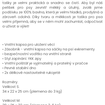
tašky je velmi praktická a
snadno se čistí. Aby byl náš
pelíšek pro psy zevnitř měkký a útulný
, z
volili jsme
podšívku ze
100% bavlna, která je velmi hladká, prodyšná a
zároveň odolná.
Díky tvaru a měkkosti je
taška pro psa
velmi příjemná
, aby se v něm mohl zachumlat, odpočívat
a užívat si výlet!
•
Vnitřní kapsa pro uložení věcí
•
Zásobník - vnitřní kapsa na sáčky na psí exkrementy
•
bezpečnostní vodítko
na vnitřní straně
•
Styl zapínání: YKK zipy
•
V
nitřní polštář je vyjímatelný a
pratelný v pračce
•
Pevné stabilní dno
• 2
x
délkově nastavitelné rukojetě
Rozměry:
Velikost S:
34 x 22 x 25
cm
(plemena do
3
kg)
Velikost
M
: