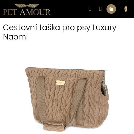
Přejít
na
Nákupní
obsah
Cestovní taška pro psy Luxury
košík
Naomi