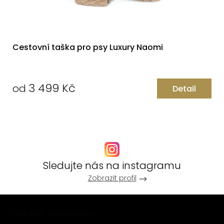
Cestovní taška pro psy Luxury Naomi
3 499 Kč
od
Detail
Měrná
cena:
Sledujte nás na instagramu
Zobrazit profil
Z
Odebírat newsletter
á