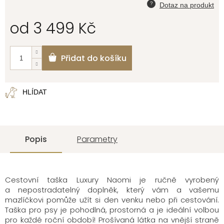
od
3 499 Kč
Měrná
cena:
Přidat do košíku
HLÍDAT
Popis
Parametry
Cestovní taška Luxury Naomi
je ručně vyrobený
a
nepostradatelný doplněk, který vám a
vašemu
mazlíčkovi
pomůže užít si den venku nebo
při cestování
.
Taška pro psy je pohodlná,
prostorn
á
a je ideální volb
ou
pro každé roční období!
Prošívaná látka na vnější stran
ě