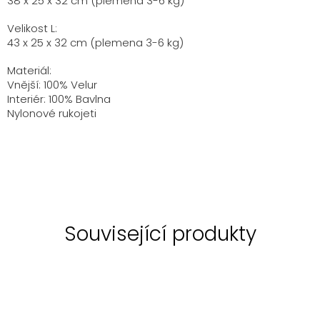
38 x 25 x 32
cm
(plemena
3-6
kg)
Velikost L:
43 x 25 x 32 cm (
plemena
3-6
kg
)
Materiál:
Vnější: 100%
Velur
Interiér: 100% Bavlna
Nylonové rukojeti
Související produkty