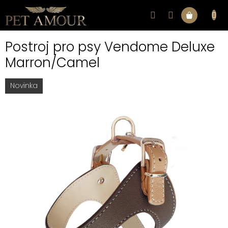
Přejít
na
Nákupní
obsah
Postroj pro psy Vendome Deluxe
košík
Marron/Camel
Novinka