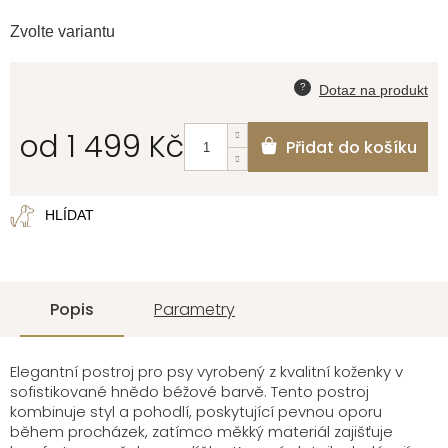
Zvolte variantu
od
1 499 Kč
Přidat do košíku
Měrná
cena:
HLÍDAT
Popis
Parametry
Elegantní postroj pro psy vyrobený z kvalitní koženky v
sofistikované hnědo béžové barvě. Tento postroj
kombinuje styl a pohodlí, poskytující pevnou oporu
během procházek, zatímco měkký materiál zajišťuje