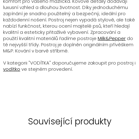
komfort pro vašeho mazlíčka. Kovové detaily dodávají
luxusní vzhled a dlouhou životnost. Díky jednoduchému
zapínání je snadno použitelný a bezpečný, ideální pro
každodenní nošení. Postroj nejen vypadá stylově, ale také
nabízí funkčnost, kterou ocení majitelé psů, kteří hledají
kvalitní a esteticky přitažlivé vybavení.
Zpracování a
použití kvalitní materiálů řadíme postroje
Milk&Pepper
do
té nejvyšší třídy. Postroj je doplněn originálním přívěškem
M&P. Kování v barvě stříbrné.
V kategorii "VODÍTKA" doporučujeme zakoupit pro postroj i
vodítko
ve stejném provedení.
Související produkty